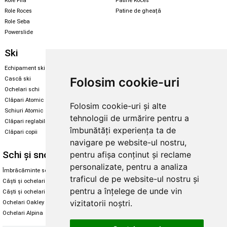
Role Fila
Patine Roces
Role Roces
Patine de gheață
Role Seba
Powerslide
Ski
Snowboard
Echipament ski
Magazin snowboard
Folosim cookie-uri
Cască ski
Echipament snowboard
Ochelari schi
Legături Rome SDS
Clăpari Atomic
Folosim cookie-uri și alte
Skate & longboard
Schiuri Atomic
tehnologii de urmărire pentru a
Clăpari reglabili
Santa Cruz
îmbunătăți experiența ta de
Clăpari copii
Enuff Skateboards
navigare pe website-ul nostru,
Schi și snowboard
Diverse
pentru afișa conținut și reclame
personalizate, pentru a analiza
Îmbrăcăminte schi și snowboard
Cum aleg rolele
traficul de pe website-ul nostru și
Căști și ochelari de iarnă
Cum aleg ochelarii
pentru a înțelege de unde vin
Căști și ochelari Alpina
Ochelari de soare Oakley
vizitatorii noștri.
Ochelari Oakley
Ochelari de soare Alpina
Ochelari Alpina
Intretinere manusi