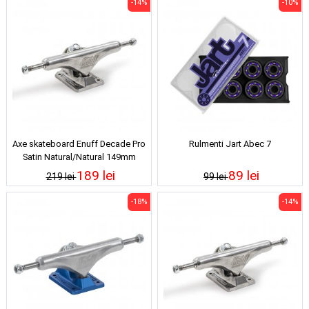
-14%
-10%
Axe skateboard Enuff Decade Pro
Rulmenti Jart Abec 7
Satin Natural/Natural 149mm
189 lei
89 lei
219 lei
99 lei
-18%
-14%