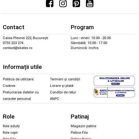
Contact
Program
Calea Plevnei 222, București
Luni - vineri: 10.00 - 20.00
0755 223 274
Sâmbătă: 10.00 - 17.00
contact@skates.ro
Duminică: închis
Informații utile
Politica de utilizare
Termeni și condiții
Cookies
Livrare și plată
Prelucrarea datelor cu
Condiții de retur
caracter personal
ANPC
Role
Patinaj
Role adulți
Magazin patine
Role copii
Patine Fila