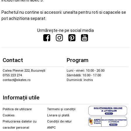
includ rulmenti abec 3.
Pachetul nu contine si accesorii: unealta pentru roti si capacele se
pot achizitiona separat.
Urmărește-ne pe social media
Contact
Program
Calea Plevnei 222, București
Luni - vineri: 10.00 - 20.00
0755 223 274
Sâmbătă: 10.00 - 17.00
contact@skates.ro
Duminică: închis
Informații utile
Politica de utilizare
Termeni și condiții
Cookies
Livrare și plată
Prelucrarea datelor cu
Condiții de retur
caracter personal
ANPC