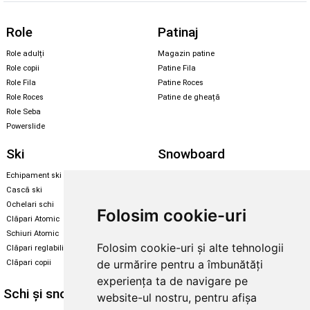
Role
Patinaj
Role adulți
Magazin patine
Role copii
Patine Fila
Role Fila
Patine Roces
Role Roces
Patine de gheață
Role Seba
Powerslide
Ski
Snowboard
Echipament ski
Magazin snowboard
Cască ski
Echipament snowboard
Ochelari schi
Legături Rome SDS
Folosim cookie-uri
Clăpari Atomic
Skate & longboard
Schiuri Atomic
Folosim cookie-uri și alte tehnologii
Clăpari reglabili
Santa Cruz
de urmărire pentru a îmbunătăți
Clăpari copii
Enuff Skateboards
experiența ta de navigare pe
Schi și snowboard
Diverse
website-ul nostru, pentru afișa