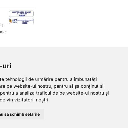
ată
retur
hi și snowboard
Diverse
-uri
ăcăminte schi și snowboard
Cum aleg rolele
i și ochelari de iarnă
Cum aleg ochelarii
lte tehnologii de urmărire pentru a îmbunătăți
i și ochelari Alpina
Ochelari de soare Oakley
re pe website-ul nostru, pentru afișa conținut și
lari Oakley
Ochelari de soare Alpina
lari Alpina
Intretinere manusi
pentru a analiza traficul de pe website-ul nostru și
e vin vizitatorii noștri.
u să schimb setările
© 2026 Skates.ro | SC Zmart Skating SRL