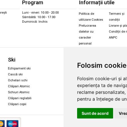
Program
Informații utile
rești
Luni - vineri: 10.00 - 20.00
Politica de
Termeni și
Sâmbătă: 10.00 - 17.00
utilizare Cookies
condiții
Duminică: închis
Prelucrarea
Livrare și pl
datelor cu
Condiții de 
caracter
ANPC
personal
Sc
Ski
Snowboard
Folosim cookie
Îmbr
Echipament ski
Magazin snowboard
Cășt
Cască ski
Echipament snowboard
Folosim cookie-uri și a
Cășt
Ochelari schi
Legături Rome SDS
experiența ta de naviga
Oche
Clăpari Atomic
Skate & longboard
Oche
reclame personalizate, 
Schiuri Atomic
pentru a înțelege de und
Clăpari reglabili
Santa Cruz
Clăpari copii
Enuff Skateboards
Sunt de acord
Vrea
Copyright 