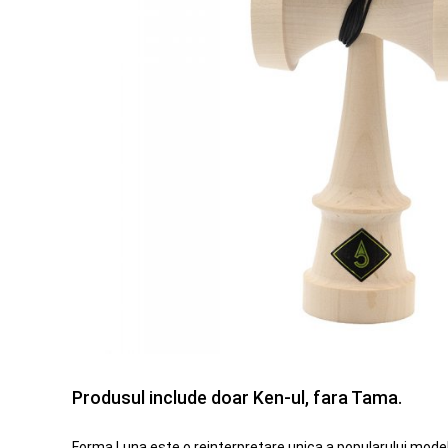
Produsul include doar Ken-ul, fara Tama.
Forma Luna este o reinterpretare unica a popularului model 