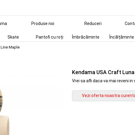
ama
Produse noi
Reduceri
Cont
Skate
Pantofi cu roți
Îmbrăcăminte
Încălțăminte
 Line Maple
Kendama USA Craft Luna S
Vrei sa afli daca va mai reveni 