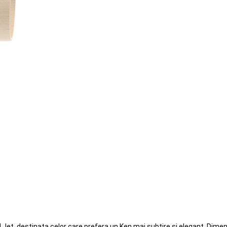
Jet, destinata celor care prefera un Ken mai subtire si elegant. Dimen