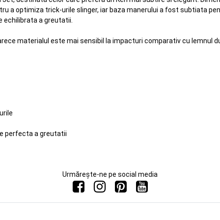
ru a optimiza trick-urile slinger, iar baza manerului a fost subtiata pe
e echilibrata a greutatii.
ece materialul este mai sensibil la impacturi comparativ cu lemnul dur
urile
e perfecta a greutatii
Urmărește-ne pe social media