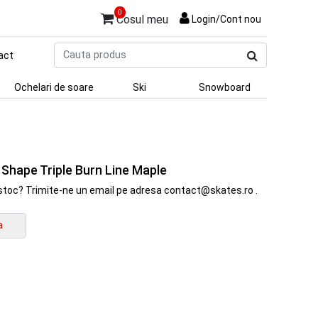
0
Cosul meu
Login/Cont nou
Cauta
act
produs
Ochelari de soare
Ski
Snowboard
hape Triple Burn Line Maple
in stoc? Trimite-ne un email pe adresa contact@skates.ro .