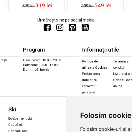
319 lei
549 lei
579 lei
899 lei
Urmărește-ne pe social media
Program
Informații utile
rești
Luni - vineri: 10.00 - 20.00
Politica de
Termeni și
Sâmbătă: 10.00 - 17.00
utilizare Cookies
condiții
Duminică: închis
Prelucrarea
Livrare și pl
datelor cu
Condiții de 
caracter
ANPC
personal
Sc
Ski
Snowboard
Folosim cookie
Îmbr
Echipament ski
Magazin snowboard
Cășt
Cască ski
Echipament snowboard
Folosim cookie-uri și a
Cășt
Ochelari schi
Legături Rome SDS