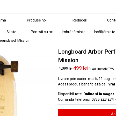
ama
Produse noi
Reduceri
Cont
Skate
Pantofi cu roți
Îmbrăcăminte
Încălțăminte
roundswell Mission
Longboard Arbor Per
Mission
499 lei
1,099 lei
Prețul include TVA
Livrare prin curier:
marti, 11 aug. - m
Acest produs beneficiază de
livra
Disponibilitate:
Online si in magazi
Comandă telefonic:
0755 223 274
-