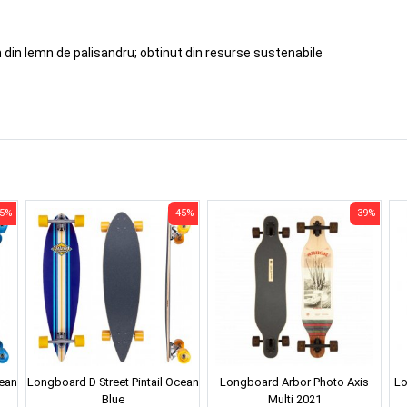
m din lemn de palisandru; obtinut din resurse sustenabile
45%
-45%
-39%
cean
Longboard D Street Pintail Ocean
Longboard Arbor Photo Axis
Lo
Blue
Multi 2021