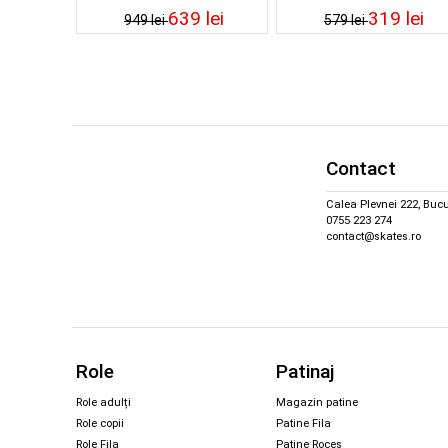
639 lei
319 lei
949 lei
579 lei
Contact
Calea Plevnei 222, Bucu
0755 223 274
contact@skates.ro
Role
Patinaj
Role adulți
Magazin patine
Role copii
Patine Fila
Role Fila
Patine Roces