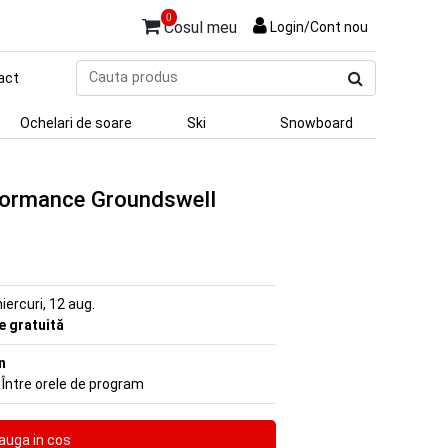
0
Cosul meu
Login/Cont nou
Cauta
act
produs
Ochelari de soare
Ski
Snowboard
formance Groundswell
iercuri, 12 aug.
re gratuită
n
 Între orele de program