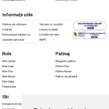
Informații utile
Politica de utilizare
Termeni și condiții
Cookies
Livrare și plată
Prelucrarea datelor cu
Condiții de retur
caracter personal
ANPC
Role
Patinaj
Role adulți
Magazin patine
Role copii
Patine Fila
Role Fila
Patine Roces
Role Roces
Patine de gheață
Role Seba
Powerslide
Ski
Snowboard
Echipament ski
Magazin snowboard