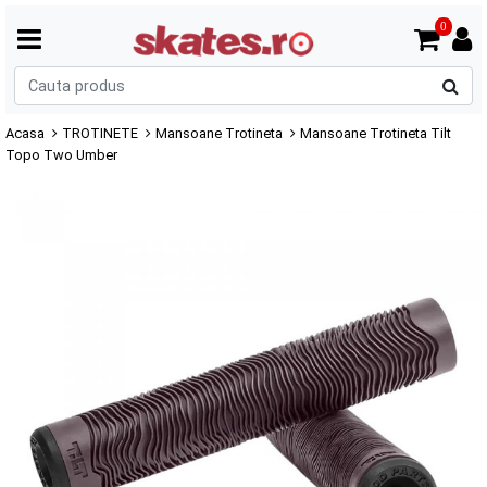
0
C
p
Acasa
TROTINETE
Mansoane Trotineta
Mansoane Trotineta Tilt
Topo Two Umber