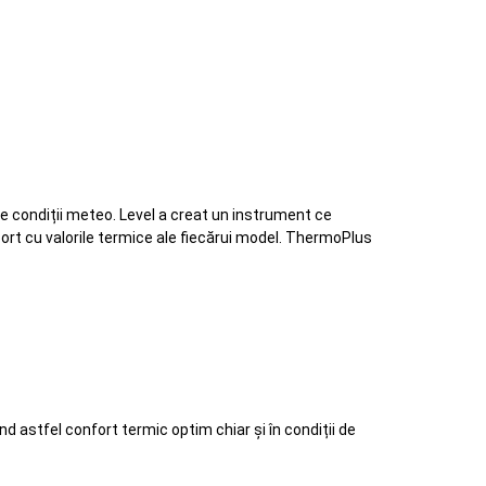
re condiții meteo. Level a creat un instrument ce
aport cu valorile termice ale fiecărui model. ThermoPlus
d astfel confort termic optim chiar și în condiții de