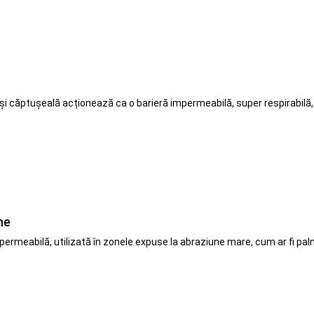
s
i căptușeală acționează ca o barieră impermeabilă, super respirabilă,
me
mpermeabilă, utilizată în zonele expuse la abraziune mare, cum ar fi pal