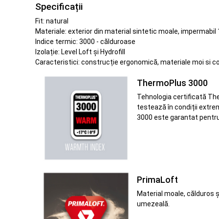
Specificații
Fit: natural
Materiale: exterior din material sintetic moale, impermabil 
Indice termic: 3000 - călduroase
Izolație: Level Loft și Hydrofill
Caracteristici: construcție ergonomică, materiale moi si co
ThermoPlus 3000
Tehnologia certificată The
testează în condiții extre
3000 este garantat pentru
PrimaLoft
Material moale, călduros și
umezeală.