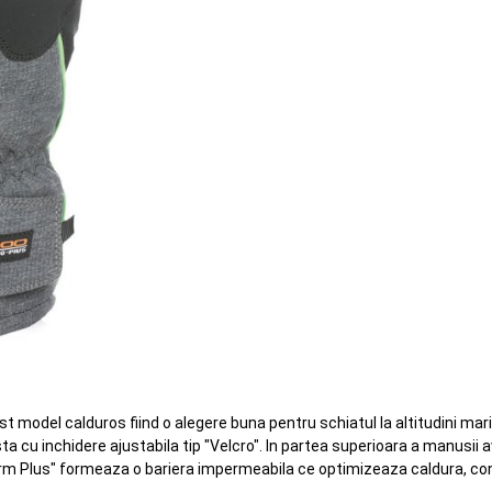
st model calduros fiind o alegere buna pentru schiatul la altitudini ma
cu inchidere ajustabila tip "Velcro". In partea superioara a manusii ave
m Plus" formeaza o bariera impermeabila ce optimizeaza caldura, con