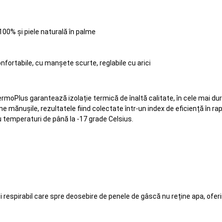
100% și piele naturală în palme
nfortabile, cu manșete scurte, reglabile cu arici
rmoPlus garantează izolație termică de înaltă calitate, în cele mai du
me mănușile, rezultatele fiind colectate într-un index de eficiență în r
 temperaturi de până la -17 grade Celsius.
 respirabil care spre deosebire de penele de gâscă nu reține apa, oferin