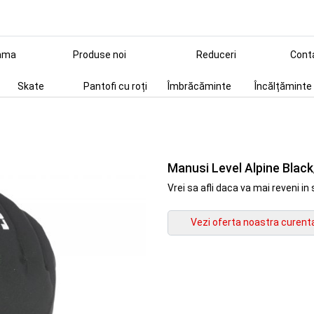
ama
Produse noi
Reduceri
Cont
Skate
Pantofi cu roți
Îmbrăcăminte
Încălțăminte
Manusi Level Alpine Blac
Vrei sa afli daca va mai reveni 