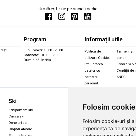
Urmărește-ne pe social media
Program
Informații utile
rești
Luni - vineri: 10.00 - 20.00
Politica de
Termeni și
Sâmbătă: 10.00 - 17.00
utilizare Cookies
condiții
Duminică: închis
Prelucrarea
Livrare și pl
datelor cu
Condiții de 
caracter
ANPC
personal
Sc
Ski
Snowboard
Folosim cookie
Îmbr
Echipament ski
Magazin snowboard
Cășt
Cască ski
Echipament snowboard
Folosim cookie-uri și a
Cășt
Ochelari schi
Legături Rome SDS
experiența ta de naviga
Oche
Clăpari Atomic
Skate & longboard
Oche
reclame personalizate, 
Schiuri Atomic