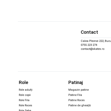
Contact
Calea Plevnei 222, Bucu
0755 223 274
contact@skates.ro
Role
Patinaj
Role adulți
Magazin patine
Role copii
Patine Fila
Role Fila
Patine Roces
Role Roces
Patine de gheață
Role Seba