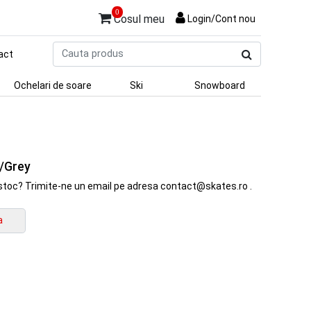
0
Cosul meu
Login/Cont nou
Cauta
act
produs
Ochelari de soare
Ski
Snowboard
k/Grey
in stoc? Trimite-ne un email pe adresa contact@skates.ro .