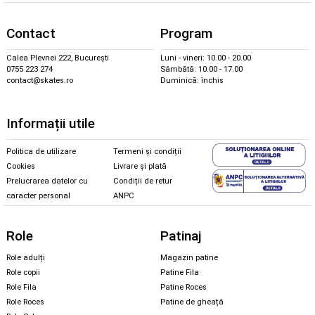
Contact
Program
Calea Plevnei 222, București
Luni - vineri: 10.00 - 20.00
0755 223 274
Sâmbătă: 10.00 - 17.00
contact@skates.ro
Duminică: închis
Informații utile
Politica de utilizare
Termeni și condiții
Cookies
Livrare și plată
Prelucrarea datelor cu
Condiții de retur
caracter personal
ANPC
Role
Patinaj
Role adulți
Magazin patine
Role copii
Patine Fila
Role Fila
Patine Roces
Role Roces
Patine de gheață