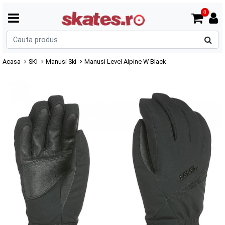
0
C
p
Acasa
SKI
Manusi Ski
Manusi Level Alpine W Black