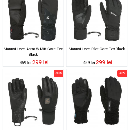
Manusi Level Astra W Mitt Gore-Tex
Manusi Level Pilot Gore-Tex Black
Black
299 lei
299 lei
459 lei
459 lei
-39%
-40%