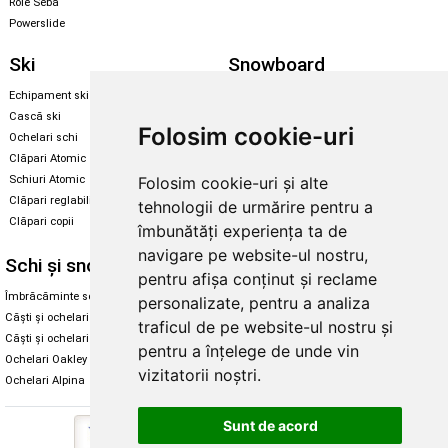
Role Seba
Powerslide
Ski
Snowboard
Echipament ski
Magazin snowboard
Cască ski
Echipament snowboard
Folosim cookie-uri
Ochelari schi
Legături Rome SDS
Clăpari Atomic
Skate & longboard
Schiuri Atomic
Folosim cookie-uri și alte
Clăpari reglabili
tehnologii de urmărire pentru a
Santa Cruz
Clăpari copii
îmbunătăți experiența ta de
Enuff Skateboards
navigare pe website-ul nostru,
Schi și snowboard
Diverse
pentru afișa conținut și reclame
Îmbrăcăminte schi și snowboard
Cum aleg rolele
personalizate, pentru a analiza
Căști și ochelari de iarnă
Cum aleg ochelarii
traficul de pe website-ul nostru și
Căști și ochelari Alpina
Ochelari de soare Oakley
pentru a înțelege de unde vin
Ochelari Oakley
Ochelari de soare Alpina
vizitatorii noștri.
Ochelari Alpina
Intretinere manusi
Sunt de acord