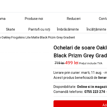
ama
Produse noi
Reduceri
Cont
Skate
Pantofi cu roți
Îmbrăcăminte
Încălțăminte
e Oakley Frogskins Lite Matte Black Prizm Grey Gradient
Ochelari de soare Oak
Black Prizm Grey Grad
499 lei
719 lei
Prețul include TVA
Livrare prin curier:
marti, 11 aug. - m
Acest produs beneficiază de
livra
Disponibilitate:
Online si in magazi
Comandă telefonic:
0755 223 274
-