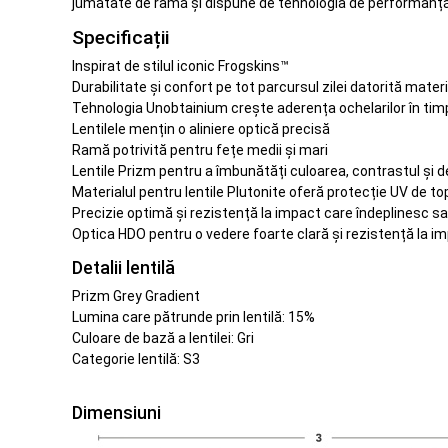
jumătate de ramă și dispune de tehnologia de performanță de
Specificații
Inspirat de stilul iconic Frogskins™
Durabilitate și confort pe tot parcursul zilei datorită mater
Tehnologia Unobtainium crește aderența ochelarilor în timp
Lentilele mențin o aliniere optică precisă
Ramă potrivită pentru fețe medii și mari
Lentile Prizm pentru a îmbunătăți culoarea, contrastul și de
Materialul pentru lentile Plutonite oferă protecție UV de t
Precizie optimă și rezistență la impact care îndeplinesc 
Optica HDO pentru o vedere foarte clară și rezistență la i
Detalii lentilă
Prizm Grey Gradient
Lumina care pătrunde prin lentilă: 15%
Culoare de bază a lentilei: Gri
Categorie lentilă: S3
Dimensiuni