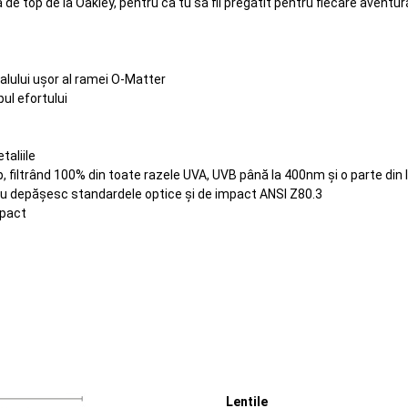
 top de la Oakley, pentru ca tu să fii pregătit pentru fiecare aventur
ialului ușor al ramei O-Matter
ul efortului
taliile
op, filtrând 100% din toate razele UVA, UVB până la 400nm și o parte di
sau depășesc standardele optice și de impact ANSI Z80.3
mpact
Lentile