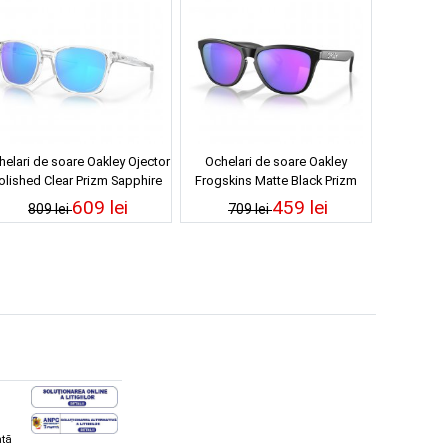
helari de soare Oakley Ojector
Ochelari de soare Oakley
olished Clear Prizm Sapphire
Frogskins Matte Black Prizm
Violet
609 lei
459 lei
809 lei
709 lei
ată