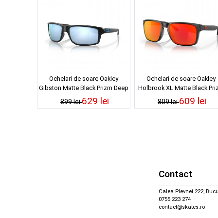
Ochelari de soare Oakley
Ochelari de soare Oakley
Gibston Matte Black Prizm Deep
Holbrook XL Matte Black Pr
Water Polarized
Ruby
629 lei
609 lei
899 lei
809 lei
Contact
Calea Plevnei 222, Bucu
0755 223 274
contact@skates.ro