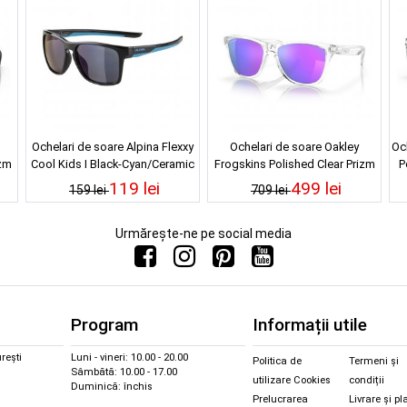
Ochelari de soare Alpina Flexxy
Ochelari de soare Oakley
Oc
izm
Cool Kids I Black-Cyan/Ceramic
Frogskins Polished Clear Prizm
P
Mirror Blue
Violet
119 lei
499 lei
159 lei
709 lei
Urmărește-ne pe social media
Program
Informații utile
rești
Luni - vineri: 10.00 - 20.00
Politica de
Termeni și
Sâmbătă: 10.00 - 17.00
utilizare Cookies
condiții
Duminică: închis
Prelucrarea
Livrare și pl