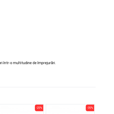
i într-o multitudine de împrejurări.
-25%
-35%