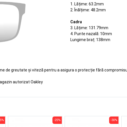
1. Lățime: 63.2mm
2. Înălțime: 48.2mm
Cadru
3. Lățime: 131.79mm
4. Punte nazală: 10mm
Lungime braț: 138mm
eme de greutate și viteză pentru a asigura o protecție fără compromisur
agazin autorizat Oakley
25%
-25%
-30%