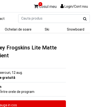
0
Cosul meu
Login/Cont nou
Cauta
act
produs
Ochelari de soare
Ski
Snowboard
ley Frogskins Lite Matte
ient
iercuri, 12 aug.
re gratuită
n
 Între orele de program