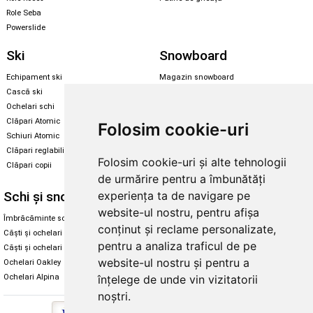
Role Seba
Powerslide
Ski
Snowboard
Echipament ski
Magazin snowboard
Cască ski
Echipament snowboard
Ochelari schi
Legături Rome SDS
Clăpari Atomic
Folosim cookie-uri
Skate & longboard
Schiuri Atomic
Clăpari reglabili
Santa Cruz
Folosim cookie-uri și alte tehnologii
Clăpari copii
Enuff Skateboards
de urmărire pentru a îmbunătăți
Schi și snowboard
experiența ta de navigare pe
Diverse
website-ul nostru, pentru afișa
Îmbrăcăminte schi și snowboard
Cum aleg rolele
conținut și reclame personalizate,
Căști și ochelari de iarnă
Cum aleg ochelarii
pentru a analiza traficul de pe
Căști și ochelari Alpina
Ochelari de soare Oakley
website-ul nostru și pentru a
Ochelari Oakley
Ochelari de soare Alpina
Ochelari Alpina
Intretinere manusi
înțelege de unde vin vizitatorii
noștri.