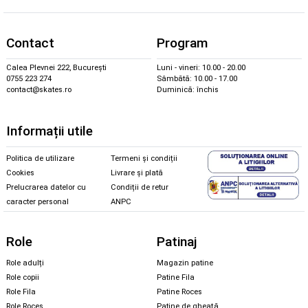
Contact
Program
Calea Plevnei 222, București
Luni - vineri: 10.00 - 20.00
0755 223 274
Sâmbătă: 10.00 - 17.00
contact@skates.ro
Duminică: închis
Informații utile
Politica de utilizare
Termeni și condiții
Cookies
Livrare și plată
Prelucrarea datelor cu
Condiții de retur
caracter personal
ANPC
Role
Patinaj
Role adulți
Magazin patine
Role copii
Patine Fila
Role Fila
Patine Roces
Role Roces
Patine de gheață