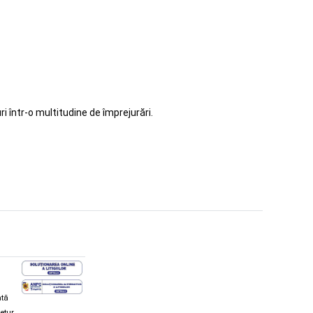
i într-o multitudine de împrejurări.
ată
retur