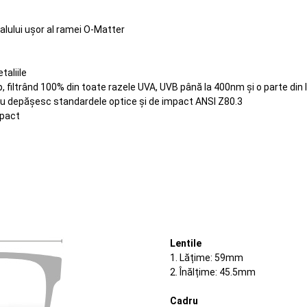
ialului ușor al ramei O-Matter
taliile
op, filtrând 100% din toate razele UVA, UVB până la 400nm și o parte di
sau depășesc standardele optice și de impact ANSI Z80.3
mpact
Lentile
1. Lățime: 59mm
2. Înălțime: 45.5mm
Cadru