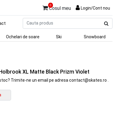
0
Cosul meu
Login/Cont nou
Cauta
act
produs
Ochelari de soare
Ski
Snowboard
Holbrook XL Matte Black Prizm Violet
in stoc? Trimite-ne un email pe adresa contact@skates.ro .