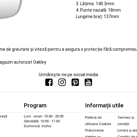
3. Lățime: 140.3mm
4. Punte nazală: 18mm
Lungime braț: 137mm
eme de greutate și viteză pentru a asigura o protecție fără compromisur
agazin autorizat Oakley
Urmărește-ne pe social media
Program
Informații utile
rești
Luni - vineri: 10.00 - 20.00
Politica de
Termeni și
Sâmbătă: 10.00 - 17.00
utilizare Cookies
condiții
Duminică: închis
Prelucrarea
Livrare și pl
datelor cu
Condiții de 