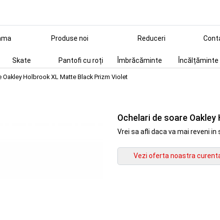
ama
Produse noi
Reduceri
Cont
Skate
Pantofi cu roți
Îmbrăcăminte
Încălțăminte
e Oakley Holbrook XL Matte Black Prizm Violet
Ochelari de soare Oakley 
Vrei sa afli daca va mai reveni 