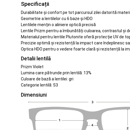
Specificații
Durabilitate și confort pe tot parcursul zilei datorită mater
Geometrie a lentilelor cu 6 baze și HDO
Lentilele mențin o aliniere optică precisă
Lentile Prizm pentru a îmbunătăți culoarea, contrastul și de
Materialul pentru lentile Plutonite oferă protecție UV de t
Precizie optimă și rezistență la impact care îndeplinesc 
Optica HDO pentru o vedere foarte clară și rezistență la i
Detalii lentilă
Prizm Violet
Lumina care pătrunde prin lentilă: 13%
Culoare de bază a lentilei: gri
Categorie lentilă: S3
Dimensiuni