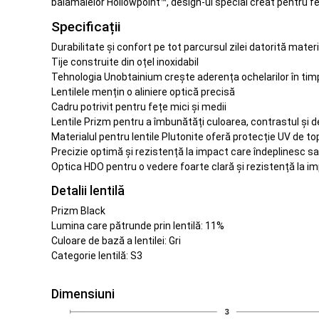
balamalelor Hollowpoint™, design-ul special creat pentru fe
Specificații
Durabilitate și confort pe tot parcursul zilei datorită mater
Tije construite din oțel inoxidabil
Tehnologia Unobtainium crește aderența ochelarilor în timp
Lentilele mențin o aliniere optică precisă
Cadru potrivit pentru fețe mici și medii
Lentile Prizm pentru a îmbunătăți culoarea, contrastul și de
Materialul pentru lentile Plutonite oferă protecție UV de t
Precizie optimă și rezistență la impact care îndeplinesc 
Optica HDO pentru o vedere foarte clară și rezistență la i
Detalii lentilă
Prizm Black
Lumina care pătrunde prin lentilă: 11%
Culoare de bază a lentilei: Gri
Categorie lentilă: S3
Dimensiuni