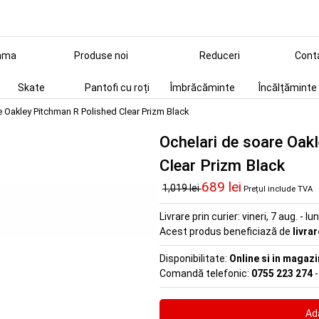
ama
Produse noi
Reduceri
Cont
Skate
Pantofi cu roți
Îmbrăcăminte
Încălțăminte
e Oakley Pitchman R Polished Clear Prizm Black
Ochelari de soare Oak
Clear Prizm Black
689 lei
1,019 lei
Prețul include TVA
Livrare prin curier:
vineri, 7 aug. - lu
Acest produs beneficiază de
livra
Disponibilitate:
Online si in magazi
Comandă telefonic:
0755 223 274
-