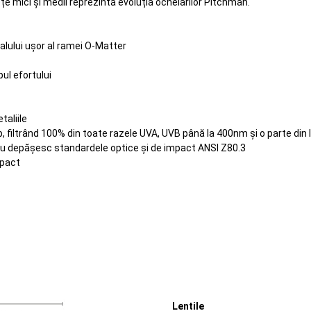
țe mici și medii reprezintă evoluția ochelarilor Pitchman.
ialului ușor al ramei O-Matter
ul efortului
taliile
op, filtrând 100% din toate razele UVA, UVB până la 400nm și o parte di
sau depășesc standardele optice și de impact ANSI Z80.3
mpact
Lentile