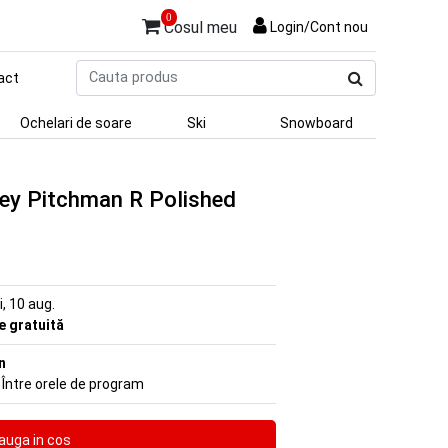
0
Cosul meu
Login/Cont nou
Cauta
act
produs
Ochelari de soare
Ski
Snowboard
ley Pitchman R Polished
ni, 10 aug.
re gratuită
n
 Între orele de program