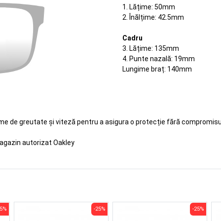
1. Lățime: 50mm
2. Înălțime: 42.5mm
Cadru
3. Lățime: 135mm
4. Punte nazală: 19mm
Lungime braț: 140mm
eme de greutate și viteză pentru a asigura o protecție fără compromisur
agazin autorizat Oakley
25%
-25%
-25%