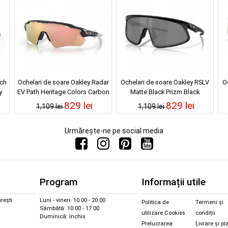
tch
Ochelari de soare Oakley Radar
Ochelari de soare Oakley RSLV
O
y
EV Path Heritage Colors Carbon
Matte Black Prizm Black
Prizm Rose Gold
829 lei
829 lei
1,109 lei
1,109 lei
Urmărește-ne pe social media
Program
Informații utile
rești
Luni - vineri: 10.00 - 20.00
Politica de
Termeni și
Sâmbătă: 10.00 - 17.00
utilizare Cookies
condiții
Duminică: închis
Prelucrarea
Livrare și pl