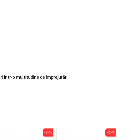
i într-o multitudine de împrejurări.
-25%
-25%