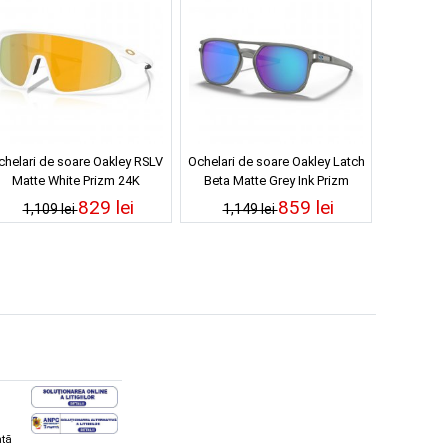
chelari de soare Oakley RSLV
Ochelari de soare Oakley Latch
Matte White Prizm 24K
Beta Matte Grey Ink Prizm
Sapphire Polarized
829 lei
859 lei
1,109 lei
1,149 lei
ată