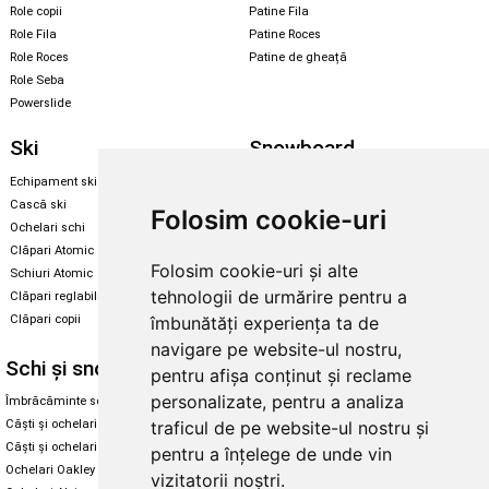
Role copii
Patine Fila
Role Fila
Patine Roces
Role Roces
Patine de gheață
Role Seba
Powerslide
Ski
Snowboard
Echipament ski
Magazin snowboard
Cască ski
Echipament snowboard
Folosim cookie-uri
Ochelari schi
Legături Rome SDS
Clăpari Atomic
Skate & longboard
Folosim cookie-uri și alte
Schiuri Atomic
tehnologii de urmărire pentru a
Clăpari reglabili
Santa Cruz
Clăpari copii
îmbunătăți experiența ta de
Enuff Skateboards
navigare pe website-ul nostru,
Schi și snowboard
Diverse
pentru afișa conținut și reclame
personalizate, pentru a analiza
Îmbrăcăminte schi și snowboard
Cum aleg rolele
traficul de pe website-ul nostru și
Căști și ochelari de iarnă
Cum aleg ochelarii
Căști și ochelari Alpina
Ochelari de soare Oakley
pentru a înțelege de unde vin
Ochelari Oakley
Ochelari de soare Alpina
vizitatorii noștri.