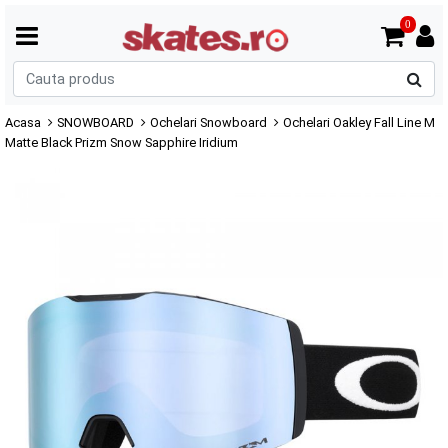
0
C
p
Acasa
SNOWBOARD
Ochelari Snowboard
Ochelari Oakley Fall Line M
Matte Black Prizm Snow Sapphire Iridium