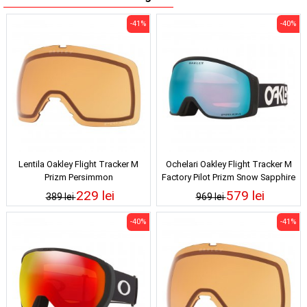
-41%
-40%
Lentila Oakley Flight Tracker M
Ochelari Oakley Flight Tracker M
Prizm Persimmon
Factory Pilot Prizm Snow Sapphire
Iridium
229 lei
579 lei
389 lei
969 lei
-40%
-41%