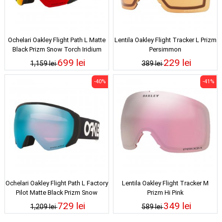
Ochelari Oakley Flight Path L Matte
Lentila Oakley Flight Tracker L Prizm
Black Prizm Snow Torch Iridium
Persimmon
699 lei
229 lei
1,159 lei
389 lei
-40%
-41%
Ochelari Oakley Flight Path L Factory
Lentila Oakley Flight Tracker M
Pilot Matte Black Prizm Snow
Prizm Hi Pink
Sapphire Iridium
729 lei
349 lei
1,209 lei
589 lei