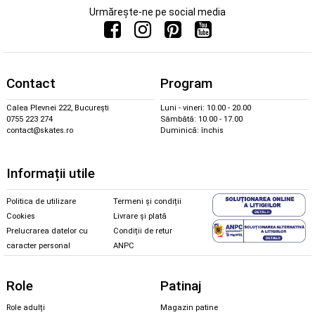
Urmărește-ne pe social media
Contact
Program
Calea Plevnei 222, București
Luni - vineri: 10.00 - 20.00
0755 223 274
Sâmbătă: 10.00 - 17.00
contact@skates.ro
Duminică: închis
Informații utile
Politica de utilizare
Termeni și condiții
Cookies
Livrare și plată
Prelucrarea datelor cu
Condiții de retur
caracter personal
ANPC
Role
Patinaj
Role adulți
Magazin patine