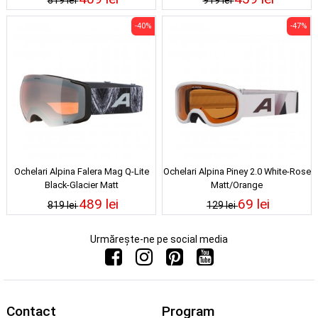
819 lei
919 lei
-40%
-47%
Ochelari Alpina Falera Mag Q-Lite
Ochelari Alpina Piney 2.0 White-Rose
Black-Glacier Matt
Matt/Orange
489 lei
69 lei
819 lei
129 lei
Urmărește-ne pe social media
Contact
Program