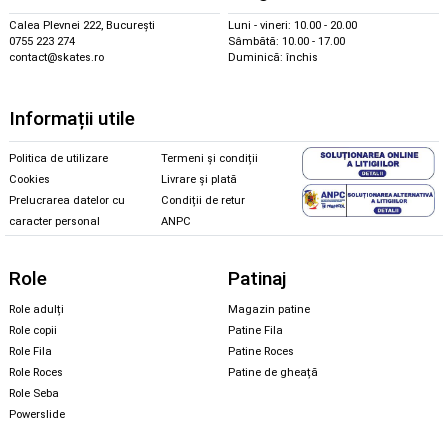
Calea Plevnei 222, București
Luni - vineri: 10.00 - 20.00
0755 223 274
Sâmbătă: 10.00 - 17.00
contact@skates.ro
Duminică: închis
Informații utile
Politica de utilizare
Termeni și condiții
Cookies
Livrare și plată
Prelucrarea datelor cu
Condiții de retur
caracter personal
ANPC
Role
Patinaj
Role adulți
Magazin patine
Role copii
Patine Fila
Role Fila
Patine Roces
Role Roces
Patine de gheață
Role Seba
Powerslide