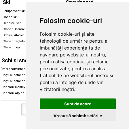
Ski
Snowboard
Echipament ski
Magazin snowboard
Cască ski
Echipament snowboard
Folosim cookie-uri
Ochelari schi
Legături Rome SDS
Clăpari Atomic
Folosim cookie-uri și alte
Skate & longboard
Schiuri Atomic
tehnologii de urmărire pentru a
Clăpari reglabili
Santa Cruz
îmbunătăți experiența ta de
Clăpari copii
Enuff Skateboards
navigare pe website-ul nostru,
Schi și snowboard
Diverse
pentru afișa conținut și reclame
personalizate, pentru a analiza
Îmbrăcăminte schi și snowboard
Cum aleg rolele
traficul de pe website-ul nostru și
Căști și ochelari de iarnă
Cum aleg ochelarii
Căști și ochelari Alpina
Ochelari de soare Oakley
pentru a înțelege de unde vin
Ochelari Oakley
Ochelari de soare Alpina
vizitatorii noștri.
Ochelari Alpina
Intretinere manusi
Sunt de acord
Vreau să schimb setările
Copyright © 2026 Skates.ro | SC Zmart Skating SRL