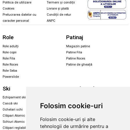
Politica de utilizare
Termeni și condiții
Cookies
Livrare și plată
Prelucrarea datelor cu
Condiții de retur
caracter personal
ANPC
Role
Patinaj
Role adulți
Magazin patine
Role copii
Patine Fila
Role Fila
Patine Roces
Role Roces
Patine de gheață
Role Seba
Powerslide
Ski
Snowboard
Echipament ski
Magazin snowboard
Folosim cookie-uri
Cască ski
Echipament snowboard
Ochelari schi
Legături Rome SDS
Clăpari Atomic
Folosim cookie-uri și alte
Skate & longboard
Schiuri Atomic
tehnologii de urmărire pentru a
Clăpari reglabili