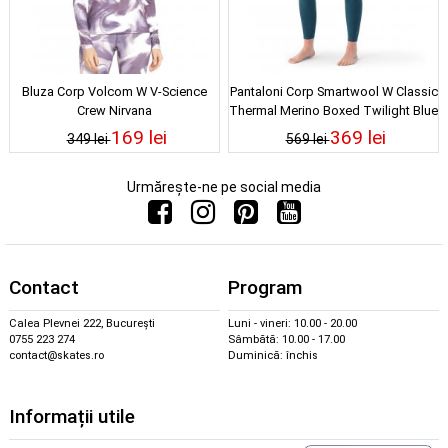
Bluza Corp Volcom W V-Science
Pantaloni Corp Smartwool W Classic
Crew Nirvana
Thermal Merino Boxed Twilight Blue
Heather 24/25
169 lei
369 lei
349 lei
569 lei
Urmărește-ne pe social media
Contact
Program
Calea Plevnei 222, București
Luni - vineri: 10.00 - 20.00
0755 223 274
Sâmbătă: 10.00 - 17.00
contact@skates.ro
Duminică: închis
Informații utile