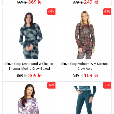
369 lei
249 lei
569 lei
379 lei
-35%
-52%
Bluza Corp Smartwool W Classic
Bluza Corp Volcom W V-Science
Thermal Merino Crew Boxed
Crew Acid
Twilight Foggy Pines 24/25
369 lei
169 lei
569 lei
349 lei
-52%
-35%