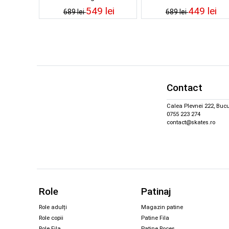
549 lei
449 lei
689 lei
689 lei
Contact
Calea Plevnei 222, Bucu
0755 223 274
contact@skates.ro
Role
Patinaj
Role adulți
Magazin patine
Role copii
Patine Fila
Role Fila
Patine Roces