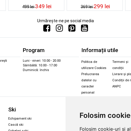
349 lei
299 lei
499 lei
369 lei
Urmărește-ne pe social media
Program
Informații utile
rești
Luni - vineri: 10.00 - 20.00
Politica de
Termeni și
Sâmbătă: 10.00 - 17.00
utilizare Cookies
condiții
Duminică: închis
Prelucrarea
Livrare și pl
datelor cu
Condiții de 
caracter
ANPC
personal
Sc
Ski
Snowboard
Folosim cookie
Îmbr
Echipament ski
Magazin snowboard
Cășt
Cască ski
Echipament snowboard
Folosim cookie-uri și a
Cășt
Ochelari schi
Legături Rome SDS