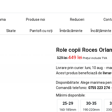
ama
Produse noi
Reduceri
Cont
Skate
Pantofi cu roți
Îmbrăcăminte
Încălțăminte
Role copii Roces Orla
449 lei
529 lei
Prețul include TVA
Livrare prin curier:
luni, 10 aug. - ma
Acest produs beneficiază de
livra
Disponibilitate:
Alege marimea pentr
Comandă telefonic:
0755 223 274
-
Mărimi disponibile:
25-29
30-35
3
160-185mm
190-220mm
230