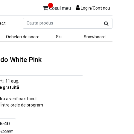
0
Cosul meu
Login/Cont nou
Cauta
act
produs
Ochelari de soare
Ski
Snowboard
ndo White Pink
rti, 11 aug.
re gratuită
u a verifica stocul
 Între orele de program
6-40
-255mm