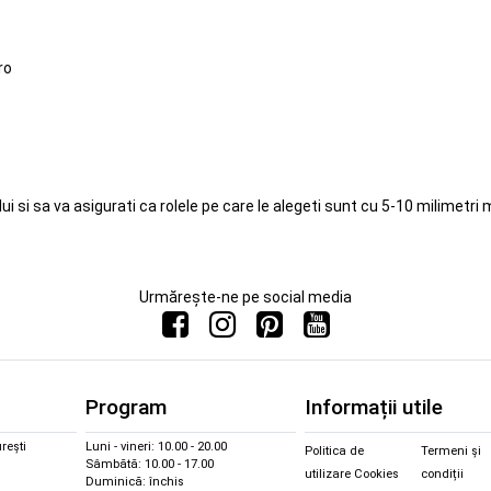
ro
ui si sa va asigurati ca rolele pe care le alegeti sunt cu 5-10 milimetr
Urmărește-ne pe social media
Program
Informații utile
rești
Luni - vineri: 10.00 - 20.00
Politica de
Termeni și
Sâmbătă: 10.00 - 17.00
utilizare Cookies
condiții
Duminică: închis