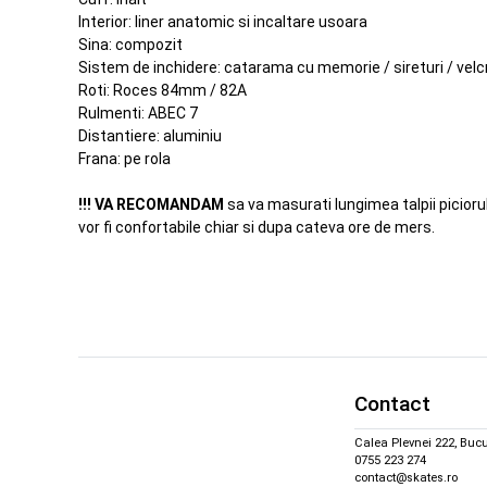
Interior: liner anatomic si incaltare usoara
Sina: compozit
Sistem de inchidere: catarama cu memorie / sireturi / velc
Roti: Roces 84mm / 82A
Rulmenti: ABEC 7
Distantiere: aluminiu
Frana: pe rola
!!! VA RECOMANDAM
sa va masurati lungimea talpii piciorul
vor fi confortabile chiar si dupa cateva ore de mers.
Contact
Calea Plevnei 222, Bucu
0755 223 274
contact@skates.ro