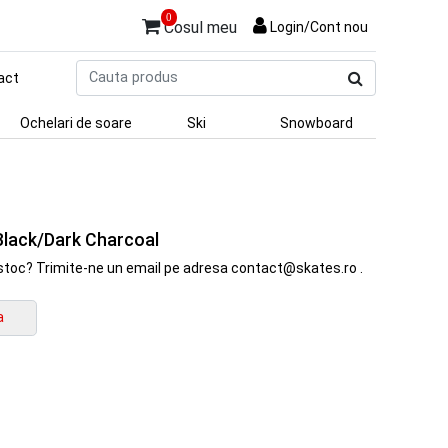
0
Cosul meu
Login/Cont nou
Cauta
act
produs
Ochelari de soare
Ski
Snowboard
Black/Dark Charcoal
in stoc? Trimite-ne un email pe adresa contact@skates.ro .