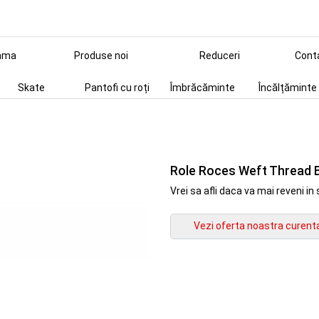
ama
Produse noi
Reduceri
Cont
Skate
Pantofi cu roți
Îmbrăcăminte
Încălțăminte
Role Roces Weft Thread 
Vrei sa afli daca va mai reveni 