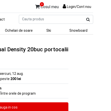
0
Cosul meu
Login/Cont nou
Cauta
act
produs
Ochelari de soare
Ski
Snowboard
al Density 20buc portocalii
iercuri, 12 aug.
e peste
200 lei
n
 Între orele de program