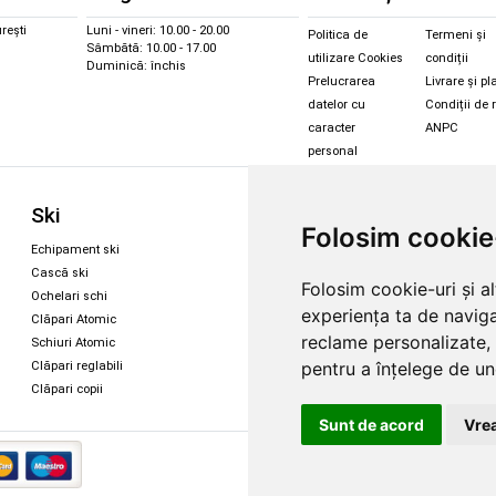
rești
Luni - vineri: 10.00 - 20.00
Politica de
Termeni și
Sâmbătă: 10.00 - 17.00
utilizare Cookies
condiții
Duminică: închis
Prelucrarea
Livrare și pl
datelor cu
Condiții de 
caracter
ANPC
personal
Sc
Ski
Snowboard
Folosim cookie
Îmbr
Echipament ski
Magazin snowboard
Cășt
Cască ski
Echipament snowboard
Folosim cookie-uri și a
Cășt
Ochelari schi
Legături Rome SDS
experiența ta de naviga
Oche
Clăpari Atomic
Skate & longboard
Oche
reclame personalizate, 
Schiuri Atomic
pentru a înțelege de und
Clăpari reglabili
Santa Cruz
Clăpari copii
Enuff Skateboards
Sunt de acord
Vrea
Copyright 