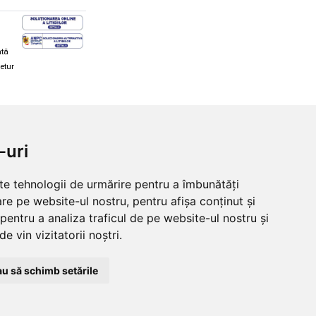
ată
retur
hi și snowboard
Diverse
-uri
ăcăminte schi și snowboard
Cum aleg rolele
i și ochelari de iarnă
Cum aleg ochelarii
lte tehnologii de urmărire pentru a îmbunătăți
i și ochelari Alpina
Ochelari de soare Oakley
re pe website-ul nostru, pentru afișa conținut și
lari Oakley
Ochelari de soare Alpina
lari Alpina
Intretinere manusi
pentru a analiza traficul de pe website-ul nostru și
e vin vizitatorii noștri.
u să schimb setările
© 2026 Skates.ro | SC Zmart Skating SRL