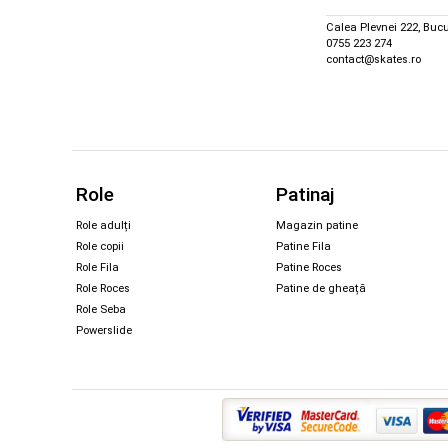
Calea Plevnei 222, Bucu
0755 223 274
contact@skates.ro
Role
Patinaj
Role adulți
Magazin patine
Role copii
Patine Fila
Role Fila
Patine Roces
Role Roces
Patine de gheață
Role Seba
Powerslide