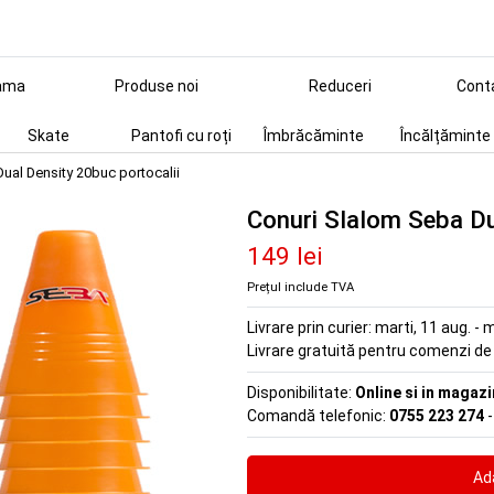
ama
Produse noi
Reduceri
Cont
Skate
Pantofi cu roți
Îmbrăcăminte
Încălțăminte
ual Density 20buc portocalii
Conuri Slalom Seba Du
149 lei
Prețul include TVA
Livrare prin curier:
marti, 11 aug. - m
Livrare gratuită pentru comenzi d
Disponibilitate:
Online si in magazi
Comandă telefonic:
0755 223 274
-