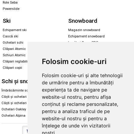
Role Seba
Powerslide
Ski
Snowboard
Echipament ski
Magazin snowboard
Cască ski
Echipament snowboard
Ochelari schi
Legături Rome SDS
Clăpari Atomic
Skate & longboard
Schiuri Atomic
Folosim cookie-uri
Clăpari reglabili
Santa Cruz
Clăpari copii
Enuff Skateboards
Folosim cookie-uri și alte tehnologii
Schi și snowboard
Diverse
de urmărire pentru a îmbunătăți
experiența ta de navigare pe
Îmbrăcăminte schi și snowboard
Cum aleg rolele
website-ul nostru, pentru afișa
Căști și ochelari de iarnă
Cum aleg ochelarii
conținut și reclame personalizate,
Căști și ochelari Alpina
Ochelari de soare Oakley
Ochelari Oakley
Ochelari de soare Alpina
pentru a analiza traficul de pe
Ochelari Alpina
Intretinere manusi
website-ul nostru și pentru a
înțelege de unde vin vizitatorii
noștri.