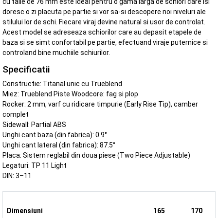
cu talie de 76 mm este ideal pentru o gama larga de schiori care isi
doresc o zi placuta pe partie si vor sa-si descopere noi niveluri ale
stilului lor de schi. Fiecare viraj devine natural si usor de controlat.
Acest model se adreseaza schiorilor care au depasit etapele de
baza si se simt confortabil pe partie, efectuand viraje puternice si
controland bine muchiile schiurilor.
Specificatii
Constructie: Titanal unic cu Trueblend
Miez: Trueblend Piste Woodcore: fag si plop
Rocker: 2 mm, varf cu ridicare timpurie (Early Rise Tip), camber
complet
Sidewall: Partial ABS
Unghi cant baza (din fabrica): 0.9°
Unghi cant lateral (din fabrica): 87.5°
Placa: Sistem reglabil din doua piese (Two Piece Adjustable)
Legaturi: TP 11 Light
DIN: 3–11
Dimensiuni
165
170