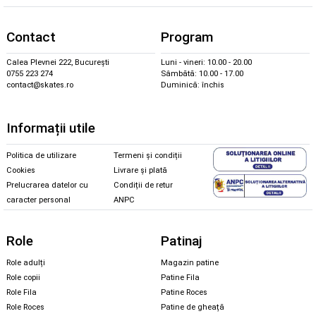
Contact
Program
Calea Plevnei 222, București
Luni - vineri: 10.00 - 20.00
0755 223 274
Sâmbătă: 10.00 - 17.00
contact@skates.ro
Duminică: închis
Informații utile
Politica de utilizare
Termeni și condiții
Cookies
Livrare și plată
Prelucrarea datelor cu
Condiții de retur
caracter personal
ANPC
Role
Patinaj
Role adulți
Magazin patine
Role copii
Patine Fila
Role Fila
Patine Roces
Role Roces
Patine de gheață