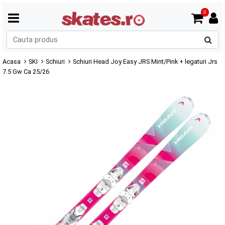
0
C
p
Acasa
SKI
Schiuri
Schiuri Head Joy Easy JRS Mint/Pink + legaturi Jrs
7.5 Gw Ca 25/26