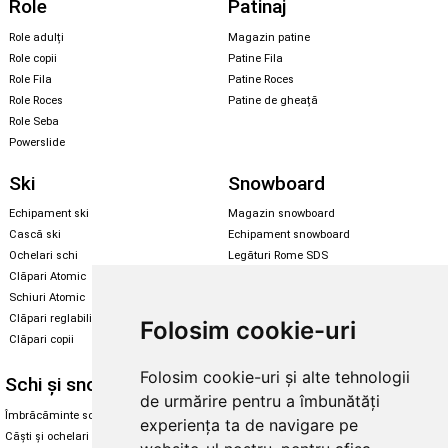
Role
Patinaj
Role adulți
Magazin patine
Role copii
Patine Fila
Role Fila
Patine Roces
Role Roces
Patine de gheață
Role Seba
Powerslide
Ski
Snowboard
Echipament ski
Magazin snowboard
Cască ski
Echipament snowboard
Ochelari schi
Legături Rome SDS
Clăpari Atomic
Skate & longboard
Schiuri Atomic
Clăpari reglabili
Folosim cookie-uri
Santa Cruz
Clăpari copii
Enuff Skateboards
Folosim cookie-uri și alte tehnologii
Schi și snowboard
Diverse
de urmărire pentru a îmbunătăți
Îmbrăcăminte schi și snowboard
Cum aleg rolele
experiența ta de navigare pe
Căști și ochelari de iarnă
Cum aleg ochelarii