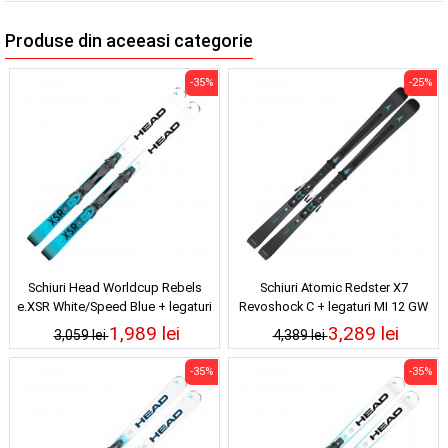
Produse din aceeasi categorie
-35%
-25%
Schiuri Head Worldcup Rebels
Schiuri Atomic Redster X7
e.XSR White/Speed Blue + legaturi
Revoshock C + legaturi MI 12 GW
PR 11 Gw 25/26
Black/Teal 25/26
1,989 lei
3,289 lei
3,059 lei
4,389 lei
-35%
-35%