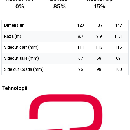
Dimensiuni
127
137
147
Raza (m)
8.7
9.9
11.1
Sidecut carf (mm)
111
113
116
Sidecut talie (mm)
67
68
69
Side cut Coada (mm)
96
98
100
Tehnologii