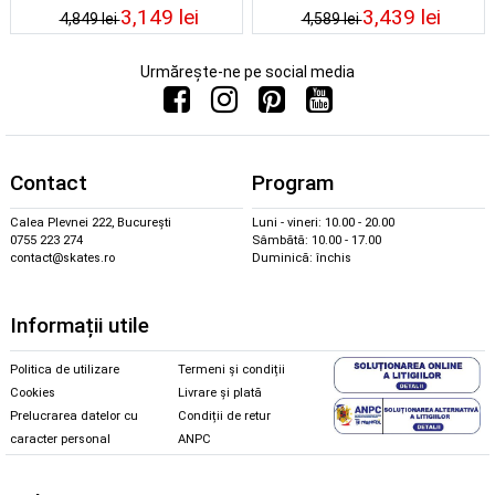
25/26
Green/Black 25/26
3,149 lei
3,439 lei
4,849 lei
4,589 lei
Urmărește-ne pe social media
Contact
Program
Calea Plevnei 222, București
Luni - vineri: 10.00 - 20.00
0755 223 274
Sâmbătă: 10.00 - 17.00
contact@skates.ro
Duminică: închis
Informații utile
Politica de utilizare
Termeni și condiții
Cookies
Livrare și plată
Prelucrarea datelor cu
Condiții de retur
caracter personal
ANPC