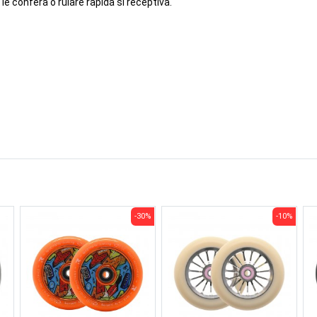
le confera o rulare rapida si receptiva.
-30%
-10%