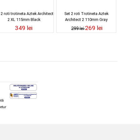
 2 roti trotineta Aztek Architect
Set 2 roti Trotineta Aztek
2 XL 115mm Black
Architect 2 110mm Gray
349 lei
269 lei
299 lei
ată
retur
hi și snowboard
Diverse