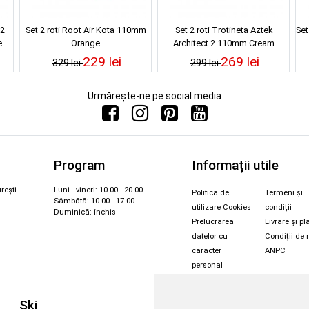
12
Set 2 roti Root Air Kota 110mm
Set 2 roti Trotineta Aztek
Set
e
Orange
Architect 2 110mm Cream
229 lei
269 lei
329 lei
299 lei
Urmărește-ne pe social media
Program
Informații utile
rești
Luni - vineri: 10.00 - 20.00
Politica de
Termeni și
Sâmbătă: 10.00 - 17.00
utilizare Cookies
condiții
Duminică: închis
Prelucrarea
Livrare și pl
datelor cu
Condiții de 
caracter
ANPC
personal
Sc
Ski
Snowboard