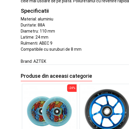
cele mai usoare de pe piata. Poliuretanul cu revenire rapida 
Specificatii
Material: aluminiu
Duritate: 88A
Diametru: 110 mm
Latime: 24 mm
Rulmenti: ABEC 9
Compatibile cu suruburi de 8 mm
Brand:
AZTEK
Produse din aceeasi categorie
-24%