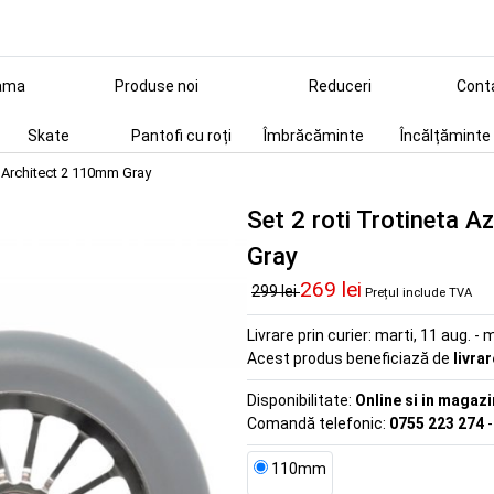
ama
Produse noi
Reduceri
Cont
Skate
Pantofi cu roți
Îmbrăcăminte
Încălțăminte
k Architect 2 110mm Gray
Set 2 roti Trotineta 
Gray
269 lei
299 lei
Prețul include TVA
Livrare prin curier:
marti, 11 aug. - m
Acest produs beneficiază de
livra
Disponibilitate:
Online si in magazi
Comandă telefonic:
0755 223 274
-
110mm