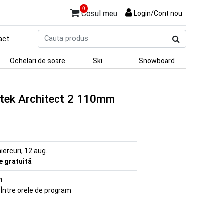
0
Cosul meu
Login/Cont nou
Cauta
act
produs
Ochelari de soare
Ski
Snowboard
Aztek Architect 2 110mm
iercuri, 12 aug.
re gratuită
n
 Între orele de program