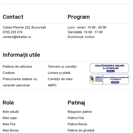
Contact
Program
Calea Plevnei 222, București
Luni - vineri: 10.00 - 20.00
0755 223 274
Sâmbătă: 10.00 - 17.00
contact@skates.ro
Duminică: închis
Informații utile
Politica de utilizare
Termeni și condiții
Cookies
Livrare și plată
Prelucrarea datelor cu
Condiții de retur
caracter personal
ANPC
Role
Patinaj
Role adulți
Magazin patine
Role copii
Patine Fila
Role Fila
Patine Roces
Role Roces
Patine de gheață