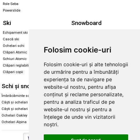
Role Seba
Powerslide
Ski
Snowboard
Echipament ski
Magazin snowboard
Cască ski
Echipament snowboard
Ochelari schi
Legături Rome SDS
Folosim cookie-uri
Clăpari Atomic
Skate & longboard
Schiuri Atomic
Folosim cookie-uri și alte tehnologii
Clăpari reglabili
Santa Cruz
de urmărire pentru a îmbunătăți
Clăpari copii
Enuff Skateboards
experiența ta de navigare pe
Schi și snowboard
Diverse
website-ul nostru, pentru afișa
conținut și reclame personalizate,
Îmbrăcăminte schi și snowboard
Cum aleg rolele
pentru a analiza traficul de pe
Căști și ochelari de iarnă
Cum aleg ochelarii
website-ul nostru și pentru a
Căști și ochelari Alpina
Ochelari de soare Oakley
Ochelari Oakley
Ochelari de soare Alpina
înțelege de unde vin vizitatorii
Ochelari Alpina
Intretinere manusi
noștri.