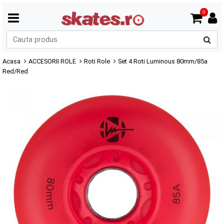
0
C
p
Acasa
ACCESORII ROLE
Roti Role
Set 4 Roti Luminous 80mm/85a
Red/Red