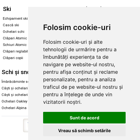
Ski
Snowboard
Echipament ski
Magazin snowboard
Folosim cookie-uri
Cască ski
Echipament snowboard
Ochelari schi
Legături Rome SDS
Clăpari Atomic
Folosim cookie-uri și alte
Skate & longboard
Schiuri Atomic
tehnologii de urmărire pentru a
Clăpari reglabili
Santa Cruz
îmbunătăți experiența ta de
Clăpari copii
Enuff Skateboards
navigare pe website-ul nostru,
Schi și snowboard
Diverse
pentru afișa conținut și reclame
personalizate, pentru a analiza
Îmbrăcăminte schi și snowboard
Cum aleg rolele
traficul de pe website-ul nostru și
Căști și ochelari de iarnă
Cum aleg ochelarii
pentru a înțelege de unde vin
Căști și ochelari Alpina
Ochelari de soare Oakley
vizitatorii noștri.
Ochelari Oakley
Ochelari de soare Alpina
Ochelari Alpina
Intretinere manusi
Sunt de acord
Vreau să schimb setările