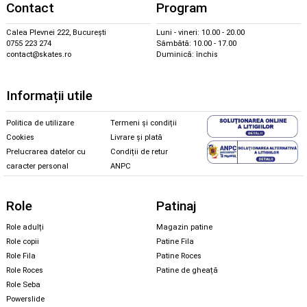
Contact
Program
Calea Plevnei 222, București
Luni - vineri: 10.00 - 20.00
0755 223 274
Sâmbătă: 10.00 - 17.00
contact@skates.ro
Duminică: închis
Informații utile
Politica de utilizare
Termeni și condiții
Cookies
Livrare și plată
Prelucrarea datelor cu
Condiții de retur
caracter personal
ANPC
Role
Patinaj
Role adulți
Magazin patine
Role copii
Patine Fila
Role Fila
Patine Roces
Role Roces
Patine de gheață
Role Seba
Powerslide