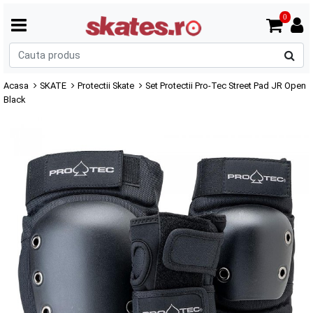
0
C
p
Acasa
SKATE
Protectii Skate
Set Protectii Pro-Tec Street Pad JR Open
Black