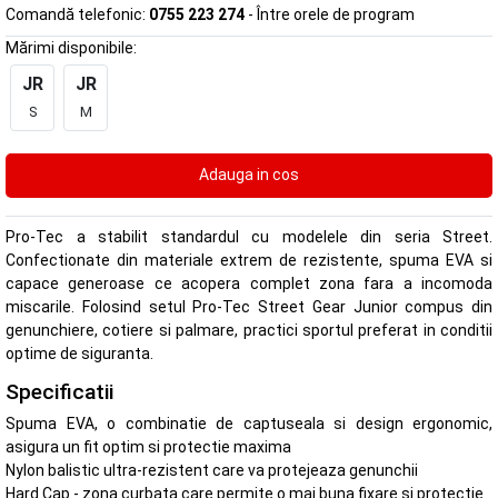
Comandă telefonic:
0755 223 274
- Între orele de program
Mărimi disponibile:
JR
JR
S
M
Pro-Tec a stabilit standardul cu modelele din seria Street.
Confectionate din materiale extrem de rezistente, spuma EVA si
capace generoase ce acopera complet zona fara a incomoda
miscarile. Folosind setul Pro-Tec Street Gear Junior compus din
genunchiere, cotiere si palmare, practici sportul preferat in conditii
optime de siguranta.
Specificatii
Spuma EVA, o combinatie de captuseala si design ergonomic,
asigura un fit optim si protectie maxima
Nylon balistic ultra-rezistent care va protejeaza genunchii
Hard Cap - zona curbata care permite o mai buna fixare si protectie