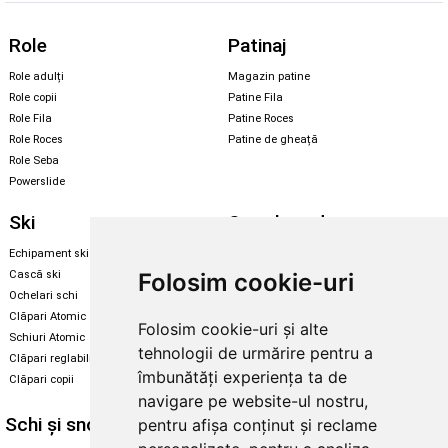
Role
Patinaj
Role adulți
Magazin patine
Role copii
Patine Fila
Role Fila
Patine Roces
Role Roces
Patine de gheață
Role Seba
Powerslide
Ski
Snowboard
Echipament ski
Magazin snowboard
Cască ski
Echipament snowboard
Folosim cookie-uri
Ochelari schi
Legături Rome SDS
Clăpari Atomic
Folosim cookie-uri și alte
Skate & longboard
Schiuri Atomic
tehnologii de urmărire pentru a
Clăpari reglabili
Santa Cruz
îmbunătăți experiența ta de
Clăpari copii
Enuff Skateboards
navigare pe website-ul nostru,
Schi și snowboard
Diverse
pentru afișa conținut și reclame