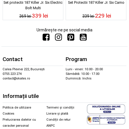
Set protectii 187 Killer Jr. Six Electric
Set Protectii 187 Killer Jr. Six Camo
Bolt Multi
339 lei
229 lei
369 lei
339 lei
Urmărește-ne pe social media
Contact
Program
Calea Plevnei 222, București
Luni - vineri: 10.00 - 20.00
0755 223 274
Sâmbătă: 10.00 - 17.00
contact@skates.ro
Duminică: închis
Informații utile
Politica de utilizare
Termeni și condiții
Cookies
Livrare și plată
Prelucrarea datelor cu
Condiții de retur
caracter personal
ANPC