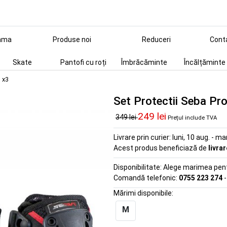
ama
Produse noi
Reduceri
Cont
Skate
Pantofi cu roți
Îmbrăcăminte
Încălțăminte
o x3
Set Protectii Seba Pr
249 lei
349 lei
Prețul include TVA
Livrare prin curier:
luni, 10 aug. - ma
Acest produs beneficiază de
livra
Disponibilitate:
Alege marimea pentr
Comandă telefonic:
0755 223 274
-
Mărimi disponibile:
M