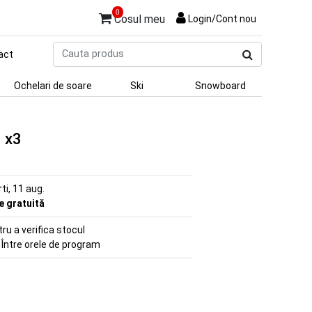
0
Cosul meu
Login/Cont nou
Cauta
act
produs
Ochelari de soare
Ski
Snowboard
o x3
rti, 11 aug.
re gratuită
u a verifica stocul
 Între orele de program