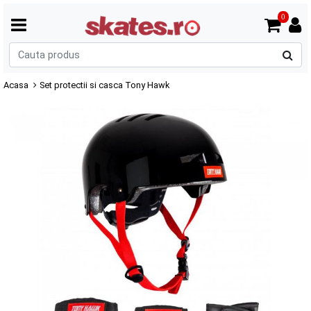
0
C
p
Acasa
Set protectii si casca Tony Hawk