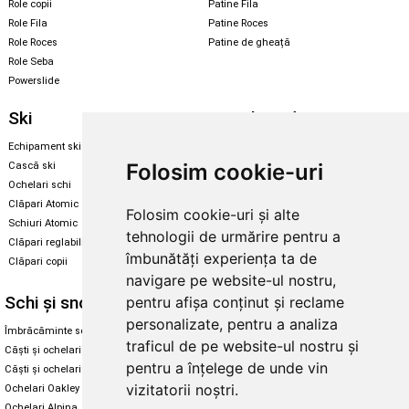
Role copii
Patine Fila
Role Fila
Patine Roces
Role Roces
Patine de gheață
Role Seba
Powerslide
Ski
Snowboard
Echipament ski
Magazin snowboard
Folosim cookie-uri
Cască ski
Echipament snowboard
Ochelari schi
Legături Rome SDS
Clăpari Atomic
Folosim cookie-uri și alte
Skate & longboard
Schiuri Atomic
tehnologii de urmărire pentru a
Clăpari reglabili
Santa Cruz
îmbunătăți experiența ta de
Clăpari copii
Enuff Skateboards
navigare pe website-ul nostru,
Schi și snowboard
Diverse
pentru afișa conținut și reclame
personalizate, pentru a analiza
Îmbrăcăminte schi și snowboard
Cum aleg rolele
traficul de pe website-ul nostru și
Căști și ochelari de iarnă
Cum aleg ochelarii
pentru a înțelege de unde vin
Căști și ochelari Alpina
Ochelari de soare Oakley
vizitatorii noștri.
Ochelari Oakley
Ochelari de soare Alpina
Ochelari Alpina
Intretinere manusi