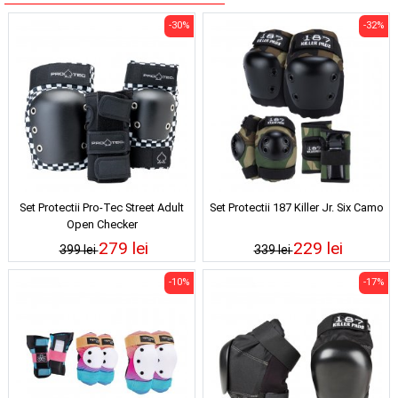
-30%
-32%
Set Protectii Pro-Tec Street Adult
Set Protectii 187 Killer Jr. Six Camo
Open Checker
279 lei
229 lei
399 lei
339 lei
-10%
-17%