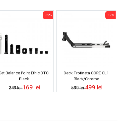
-32%
-17%
Set Balance Point Ethic DTC
Deck Trotineta CORE CL1
Black
Black/Chrome
169 lei
499 lei
249 lei
599 lei