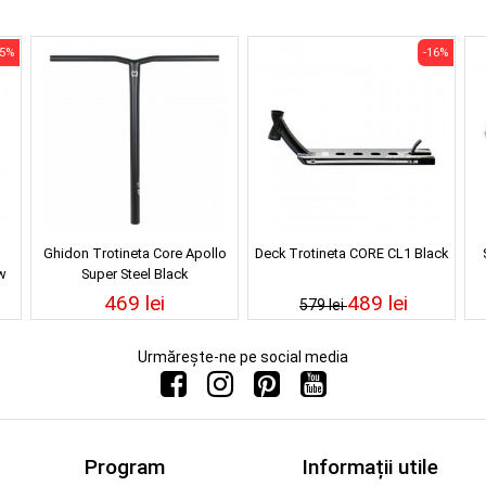
25%
-16%
Ghidon Trotineta Core Apollo
Deck Trotineta CORE CL1 Black
w
Super Steel Black
469 lei
489 lei
579 lei
Urmărește-ne pe social media
Program
Informații utile