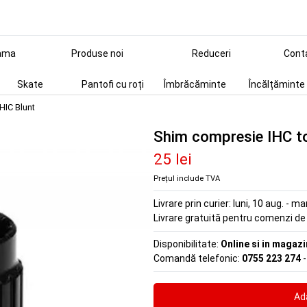
ama
Produse noi
Reduceri
Cont
Skate
Pantofi cu roți
Îmbrăcăminte
Încălțăminte
HIC Blunt
Shim compresie IHC t
25 lei
Prețul include TVA
Livrare prin curier:
luni, 10 aug. - ma
Livrare gratuită pentru comenzi d
Disponibilitate:
Online si in magazi
Comandă telefonic:
0755 223 274
-