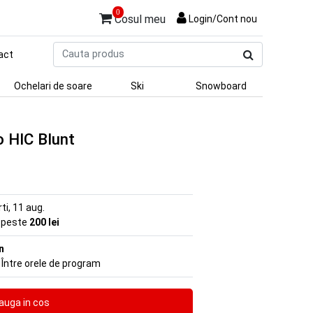
0
Cosul meu
Login/Cont nou
Cauta
act
produs
Ochelari de soare
Ski
Snowboard
o HIC Blunt
rti, 11 aug.
e peste
200 lei
n
 Între orele de program