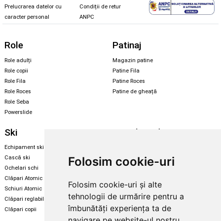
Prelucrarea datelor cu
Condiții de retur
caracter personal
ANPC
Role
Patinaj
Role adulți
Magazin patine
Role copii
Patine Fila
Role Fila
Patine Roces
Role Roces
Patine de gheață
Role Seba
Powerslide
Ski
Snowboard
Echipament ski
Magazin snowboard
Folosim cookie-uri
Cască ski
Echipament snowboard
Ochelari schi
Legături Rome SDS
Clăpari Atomic
Folosim cookie-uri și alte
Skate & longboard
Schiuri Atomic
tehnologii de urmărire pentru a
Clăpari reglabili
Santa Cruz
îmbunătăți experiența ta de
Clăpari copii
Enuff Skateboards
navigare pe website-ul nostru,