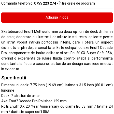
Comandă telefonic:
0755 223 274
- Între orele de program
Skateboardul Enuff Meltworld vine cu doua optiuni de deck din lemn
de artar, decorate cu ilustratii detaliate in stil retro, aplicate peste
un strat vopsit intr-un portocaliu intens, care ii ofera un aspect
distinctiv si plin de personalitate. Este echipat cu axe Enuff Decade
Pro, componente de inalta calitate si roti Enuff XX Super Soft 85A,
oferind o experienta de rulare fluida, control stabil si performanta
constanta la fiecare sesiune, alaturi de un design care iese imediat
in evidenta.
Specificatii
Dimensiuni deck: 7.75 inch (19.69 cm) latime x 31.5 inch (80.01 cm)
lungime
Deck: 7 straturi de artar
Axe: Enuff Decade Pro Polished 129 mm
Roti: Enuff XX 20 Year Anniversary cu diametru 53 mm / latime 24
mm / duritate super soft 85A