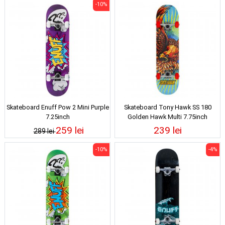
-10%
Skateboard Enuff Pow 2 Mini Purple
Skateboard Tony Hawk SS 180
7.25inch
Golden Hawk Multi 7.75inch
259 lei
239 lei
289 lei
-10%
-4%