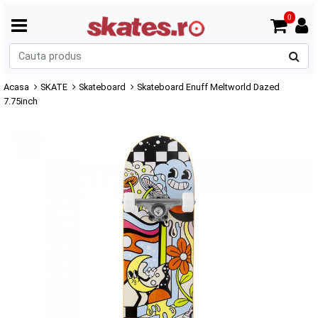
0
C
p
Acasa
SKATE
Skateboard
Skateboard Enuff Meltworld Dazed
7.75inch