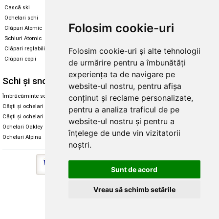
Cască ski
Echipament snowboard
Ochelari schi
Legături Rome SDS
Folosim cookie-uri
Clăpari Atomic
Skate & longboard
Schiuri Atomic
Clăpari reglabili
Folosim cookie-uri și alte tehnologii
Santa Cruz
Clăpari copii
de urmărire pentru a îmbunătăți
Enuff Skateboards
experiența ta de navigare pe
Schi și snowboard
Diverse
website-ul nostru, pentru afișa
conținut și reclame personalizate,
Îmbrăcăminte schi și snowboard
Cum aleg rolele
Căști și ochelari de iarnă
Cum aleg ochelarii
pentru a analiza traficul de pe
Căști și ochelari Alpina
Ochelari de soare Oakley
website-ul nostru și pentru a
Ochelari Oakley
Ochelari de soare Alpina
înțelege de unde vin vizitatorii
Ochelari Alpina
Intretinere manusi
noștri.
Sunt de acord
Vreau să schimb setările
Copyright © 2026 Skates.ro | SC Zmart Skating SRL