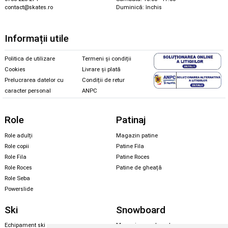
contact@skates.ro
Duminică: închis
Informații utile
Politica de utilizare
Termeni și condiții
Cookies
Livrare și plată
Prelucrarea datelor cu
Condiții de retur
caracter personal
ANPC
Role
Patinaj
Role adulți
Magazin patine
Role copii
Patine Fila
Role Fila
Patine Roces
Role Roces
Patine de gheață
Role Seba
Powerslide
Ski
Snowboard
Echipament ski
Magazin snowboard