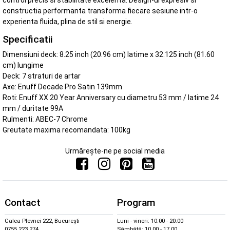
control precis si stabilitate excelenta. Design-ul expresiv si
constructia performanta transforma fiecare sesiune intr-o
experienta fluida, plina de stil si energie.
Specificatii
Dimensiuni deck: 8.25 inch (20.96 cm) latime x 32.125 inch (81.60
cm) lungime
Deck: 7 straturi de artar
Axe: Enuff Decade Pro Satin 139mm
Roti: Enuff XX 20 Year Anniversary cu diametru 53 mm / latime 24
mm / duritate 99A
Rulmenti: ABEC-7 Chrome
Greutate maxima recomandata: 100kg
Urmărește-ne pe social media
Contact
Program
Calea Plevnei 222, București
Luni - vineri: 10.00 - 20.00
0755 223 274
Sâmbătă: 10.00 - 17.00