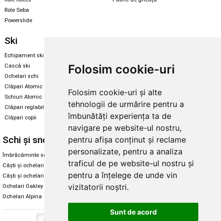
Role Seba
Powerslide
Ski
Snowboard
Echipament ski
Magazin snowboard
Folosim cookie-uri
Cască ski
Echipament snowboard
Ochelari schi
Legături Rome SDS
Clăpari Atomic
Folosim cookie-uri și alte
Skate & longboard
Schiuri Atomic
tehnologii de urmărire pentru a
Clăpari reglabili
Santa Cruz
îmbunătăți experiența ta de
Clăpari copii
Enuff Skateboards
navigare pe website-ul nostru,
Schi și snowboard
Diverse
pentru afișa conținut și reclame
personalizate, pentru a analiza
Îmbrăcăminte schi și snowboard
Cum aleg rolele
traficul de pe website-ul nostru și
Căști și ochelari de iarnă
Cum aleg ochelarii
pentru a înțelege de unde vin
Căști și ochelari Alpina
Ochelari de soare Oakley
vizitatorii noștri.
Ochelari Oakley
Ochelari de soare Alpina
Ochelari Alpina
Intretinere manusi
Sunt de acord