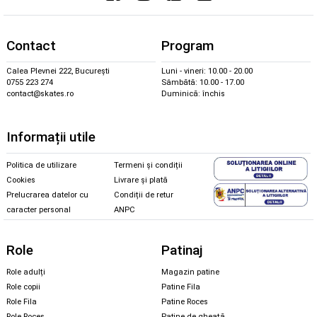
Contact
Program
Calea Plevnei 222, București
Luni - vineri: 10.00 - 20.00
0755 223 274
Sâmbătă: 10.00 - 17.00
contact@skates.ro
Duminică: închis
Informații utile
Politica de utilizare
Termeni și condiții
Cookies
Livrare și plată
Prelucrarea datelor cu
Condiții de retur
caracter personal
ANPC
Role
Patinaj
Role adulți
Magazin patine
Role copii
Patine Fila
Role Fila
Patine Roces
Role Roces
Patine de gheață