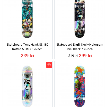
Skateboard Tony Hawk SS 180
Skateboard Enuff Skully Hologram
Rotten Multi 7.375inch
Mini Black 7.25inch
239 lei
299 lei
319 lei
-6%