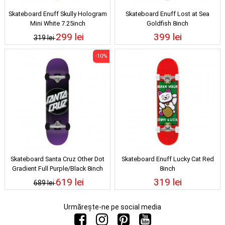
Skateboard Enuff Skully Hologram
Skateboard Enuff Lost at Sea
Mini White 7.25inch
Goldfish 8inch
299 lei
399 lei
319 lei
-10%
Skateboard Santa Cruz Other Dot
Skateboard Enuff Lucky Cat Red
Gradient Full Purple/Black 8inch
8inch
619 lei
319 lei
689 lei
Urmărește-ne pe social media