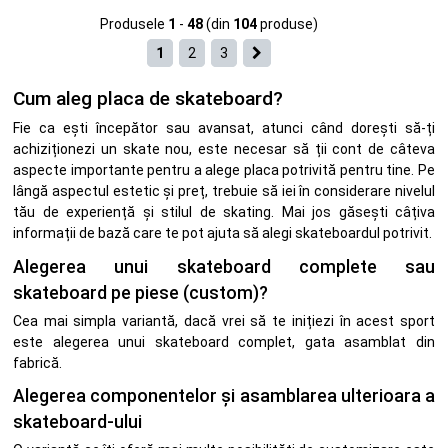
Produsele
1
-
48
(din
104
produse)
1
2
3
Cum aleg placa de skateboard?
Fie ca ești începător sau avansat, atunci când dorești să-ți
achiziționezi un skate nou, este necesar să ții cont de câteva
aspecte importante pentru a alege placa potrivită pentru tine. Pe
lângă aspectul estetic și preț, trebuie să iei în considerare nivelul
tău de experiență și stilul de skating. Mai jos găsești câțiva
informații de bază care te pot ajuta să alegi skateboardul potrivit.
Alegerea unui skateboard complete sau
skateboard pe piese (custom)?
Cea mai simpla variantă, dacă vrei să te inițiezi în acest sport
este alegerea unui skateboard complet, gata asamblat din
fabrică.
Alegerea componentelor și asamblarea ulterioara a
skateboard-ului