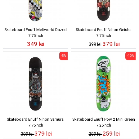
Skateboard Enuff Meltworld Dazed
Skateboard Enuff Nihon Geisha
7.75inch
7.75inch
349 lei
379 lei
399 lei
-5%
-10%
Skateboard Enuff Nihon Samurai
Skateboard Enuff Pow 2 Mini Green
7.75inch
7.25inch
379 lei
259 lei
399 lei
289 lei