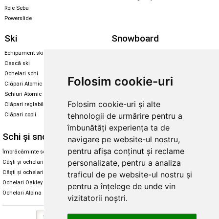
Role Seba
Powerslide
Ski
Snowboard
Echipament ski
Magazin snowboard
Cască ski
Echipament snowboard
Ochelari schi
Legături Rome SDS
Folosim cookie-uri
Clăpari Atomic
Skate & longboard
Schiuri Atomic
Folosim cookie-uri și alte
Clăpari reglabili
Santa Cruz
tehnologii de urmărire pentru a
Clăpari copii
Enuff Skateboards
îmbunătăți experiența ta de
Schi și snowboard
Diverse
navigare pe website-ul nostru,
pentru afișa conținut și reclame
Îmbrăcăminte schi și snowboard
Cum aleg rolele
personalizate, pentru a analiza
Căști și ochelari de iarnă
Cum aleg ochelarii
Căști și ochelari Alpina
Ochelari de soare Oakley
traficul de pe website-ul nostru și
Ochelari Oakley
Ochelari de soare Alpina
pentru a înțelege de unde vin
Ochelari Alpina
Intretinere manusi
vizitatorii noștri.