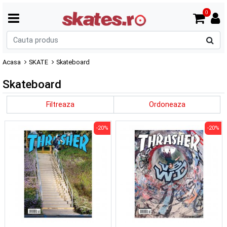
0
C
p
Acasa
SKATE
Skateboard
Skateboard
Filtreaza
Ordoneaza
-20%
-20%