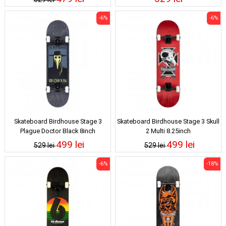
-6%
-6%
Skateboard Birdhouse Stage 3
Skateboard Birdhouse Stage 3 Skull
Plague Doctor Black 8inch
2 Multi 8.25inch
499 lei
499 lei
529 lei
529 lei
-6%
-18%