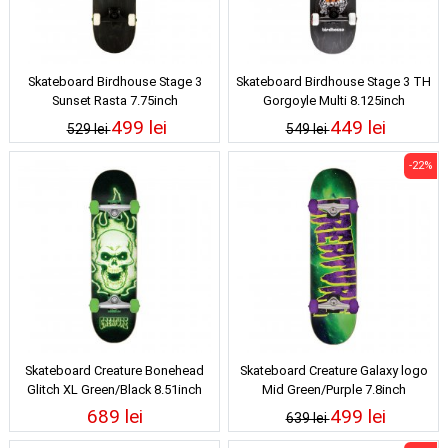
Skateboard Birdhouse Stage 3
Skateboard Birdhouse Stage 3 TH
Sunset Rasta 7.75inch
Gorgoyle Multi 8.125inch
499 lei
449 lei
529 lei
549 lei
-22%
Skateboard Creature Bonehead
Skateboard Creature Galaxy logo
Glitch XL Green/Black 8.51inch
Mid Green/Purple 7.8inch
689 lei
499 lei
639 lei