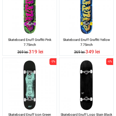
Skateboard Enuff Graffiti Pink
Skateboard Enuff Graffiti Yellow
7.75inch
7.75inch
319 lei
349 lei
369 lei
369 lei
-5%
-6%
Skateboard Enuff Icon Green
Skateboard Enuff Logo Stain Black