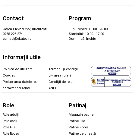
Contact
Program
Calea Plevnei 222, București
Luni - vineri: 10.00 - 20.00
0755 223 274
Sâmbătă: 10.00 - 17.00
contact@skates.ro
Duminică: închis
Informații utile
Politica de utilizare
Termeni și condiții
Cookies
Livrare și plată
Prelucrarea datelor cu
Condiții de retur
caracter personal
ANPC
Role
Patinaj
Role adulți
Magazin patine
Role copii
Patine Fila
Role Fila
Patine Roces
Role Roces
Patine de gheață