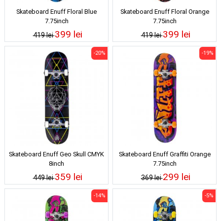
Skateboard Enuff Floral Blue
Skateboard Enuff Floral Orange
7.75inch
7.75inch
399 lei
399 lei
419 lei
419 lei
-20%
-19%
Skateboard Enuff Geo Skull CMYK
Skateboard Enuff Graffiti Orange
8inch
7.75inch
359 lei
299 lei
449 lei
369 lei
-14%
-5%