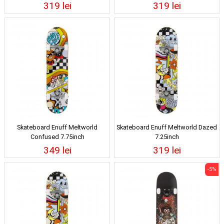
319 lei
319 lei
Skateboard Enuff Meltworld
Skateboard Enuff Meltworld Dazed
Confused 7.75inch
7.25inch
349 lei
319 lei
-5%