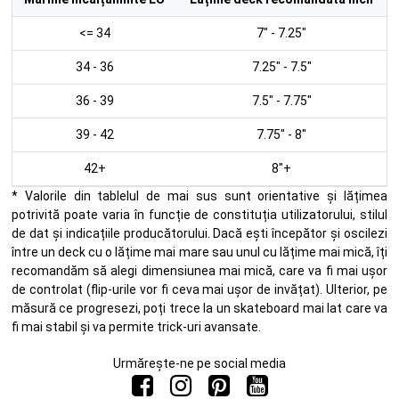
<= 34
7" - 7.25"
34 - 36
7.25" - 7.5"
36 - 39
7.5" - 7.75"
39 - 42
7.75" - 8"
42+
8"+
* Valorile din tablelul de mai sus sunt orientative și lățimea
potrivită poate varia în funcție de constituția utilizatorului, stilul
de dat și indicațiile producătorului. Dacă ești începător și oscilezi
între un deck cu o lățime mai mare sau unul cu lățime mai mică, îți
recomandăm să alegi dimensiunea mai mică, care va fi mai ușor
de controlat (flip-urile vor fi ceva mai ușor de invățat). Ulterior, pe
măsură ce progresezi, poți trece la un skateboard mai lat care va
fi mai stabil și va permite trick-uri avansate.
Urmărește-ne pe social media