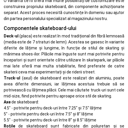
O variantă ce îti oferă mai multe posibilități de customizare este
construirea propriului skateboard, din componente achiziționate
separat. Acest proces necesită cunostințe în domeniu sau ajutor
din partea personalului specializat al magazinului nostru.
Componentele skateboard-ului
Deck-ul
(placa) este realizat în mod tradițional din fibră lemnoasă
(media este de 7 straturi de lemn). Acestea se gasesc în variante
diferite de lățime și lungime, în funcție de stilul de skating și
mărimea shoes-ilor. Plăcile mai înguste sunt mai potrivite pentru
începatori și sunt orientate către utilizare în skatepark, iar plăcile
mai late oferă mai multa stabilitate, fiind preferate de catre
skaterii ceva mai experimentați și de riderii street.
Truck-ul
(axul) de skateboard este realizat din aluminiu, poate
avea diferite dimensiuni, iar lățimea acestuia trebuie să se
potrivească cu lățimea plăcii. Cele mai căutate truck-uri sunt cele
mid-size, fiind potrivite pentru aproape orice stil de skating.
Axe
de skateboard:
4.5" - potrivite pentru deck-uri între 7.25" și 7.5" lățime
5" - potrivite pentru deck-uri între 7.5” și 8" lățime
5.5" - potrivite pentru deck-uri între 8” și 8.5" lățime
Roțile
de skateboard sunt fabricate din poliuretan și se