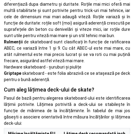
diferențiază dupa diametru și duritate. Roțile mai mici oferă mai
multă stabilitate și sunt potrivite pentru trick-uri mai tehnice, iar
cele de dimensiuni mai mari adaugă viteză. Roțile variază și în
funcție de duritate: roțile soft (moi) asigură aderență crescută pe
suprafețele din beton cu denivelări și viteze mici, iar roțile dure
sunt utile pentru viteză mai mare și un stil tehnic mai bun.
Rulmenții
de skateboard sunt clasificați în funcție de ratificarea
ABEC, ce variază între 1 și 9. Cu cât ABEC-ul este mai mare, cu
atât rulmentul este mai precis lucrat și se va roti cu mai puțină
frecare, asigurând astfel viteză mai mare.
Hardware skateboard - șuruburi și piulițe
Griptape
skateboard - este folia abrazivă ce se atașează pe deck
pentru o bună aderență.
Cum aleg lățimea deck-ului de skate?
Pasul de bază pentru alegerea skateboard-ului este identificarea
lățimii potrivite. Lățimea potrivită a deck-ului se stabilește în
funcție de mărimea de la încălțăminte. În tabelul de mai jos
găsești o asociere orientativă între măsura încălțărilor și lățimea
deck-ului:
Mărime încălțăminte EU
Lățime deck recomandată inch