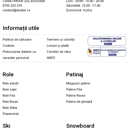
Calea Plevnei 222, București
Luni - vineri: 10.00 - 20.00
0755 223 274
Sâmbătă: 10.00 - 17.00
contact@skates.ro
Duminică: închis
Informații utile
Politica de utilizare
Termeni și condiții
Cookies
Livrare și plată
Prelucrarea datelor cu
Condiții de retur
caracter personal
ANPC
Role
Patinaj
Role adulți
Magazin patine
Role copii
Patine Fila
Role Fila
Patine Roces
Role Roces
Patine de gheață
Role Seba
Powerslide
Ski
Snowboard