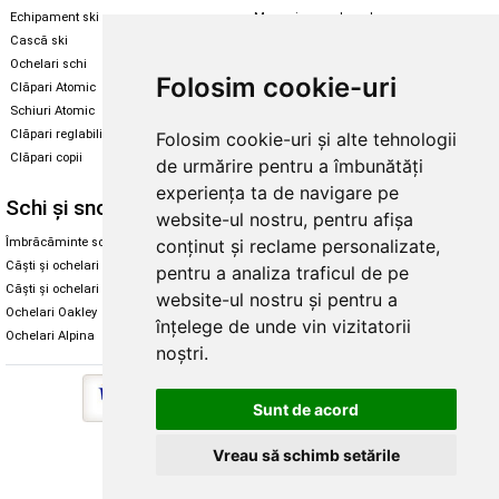
Echipament ski
Magazin snowboard
Cască ski
Echipament snowboard
Ochelari schi
Legături Rome SDS
Folosim cookie-uri
Clăpari Atomic
Skate & longboard
Schiuri Atomic
Clăpari reglabili
Folosim cookie-uri și alte tehnologii
Santa Cruz
Clăpari copii
de urmărire pentru a îmbunătăți
Enuff Skateboards
experiența ta de navigare pe
Schi și snowboard
Diverse
website-ul nostru, pentru afișa
conținut și reclame personalizate,
Îmbrăcăminte schi și snowboard
Cum aleg rolele
Căști și ochelari de iarnă
Cum aleg ochelarii
pentru a analiza traficul de pe
Căști și ochelari Alpina
Ochelari de soare Oakley
website-ul nostru și pentru a
Ochelari Oakley
Ochelari de soare Alpina
înțelege de unde vin vizitatorii
Ochelari Alpina
Intretinere manusi
noștri.
Sunt de acord
Vreau să schimb setările
Copyright © 2026 Skates.ro | SC Zmart Skating SRL