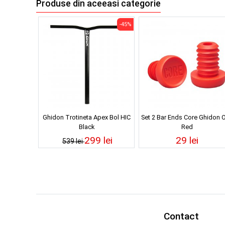
Produse din aceeasi categorie
-45%
Ghidon Trotineta Apex Bol HIC
Set 2 Bar Ends Core Ghidon O
Black
Red
299 lei
29 lei
539 lei
Contact