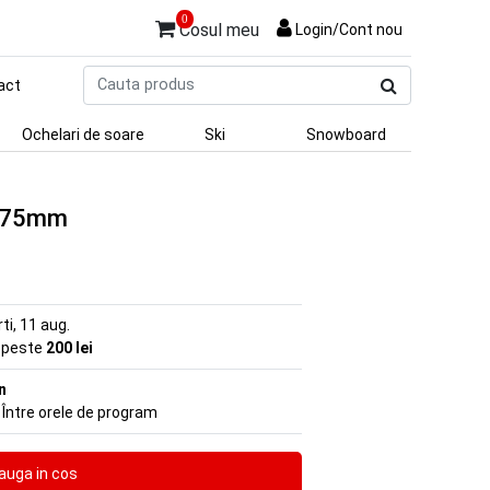
0
Cosul meu
Login/Cont nou
Cauta
act
produs
Ochelari de soare
Ski
Snowboard
t 75mm
rti, 11 aug.
e peste
200 lei
n
 Între orele de program