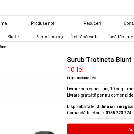
ama
Produse noi
Reduceri
Cont
Skate
Pantofi cu roți
Îmbrăcăminte
Încălțăminte
 75mm
Surub Trotineta Blun
10 lei
Prețul include TVA
Livrare prin curier:
luni, 10 aug. - ma
Livrare gratuită pentru comenzi d
Disponibilitate:
Online si in magazi
Comandă telefonic:
0755 223 274
-