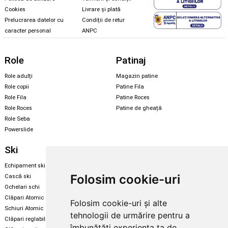
Cookies
Livrare și plată
Prelucrarea datelor cu
Condiții de retur
caracter personal
ANPC
Role
Patinaj
Role adulți
Magazin patine
Role copii
Patine Fila
Role Fila
Patine Roces
Role Roces
Patine de gheață
Role Seba
Powerslide
Ski
Snowboard
Echipament ski
Magazin snowboard
Folosim cookie-uri
Cască ski
Echipament snowboard
Ochelari schi
Legături Rome SDS
Clăpari Atomic
Folosim cookie-uri și alte
Skate & longboard
Schiuri Atomic
tehnologii de urmărire pentru a
Clăpari reglabili
Santa Cruz
îmbunătăți experiența ta de