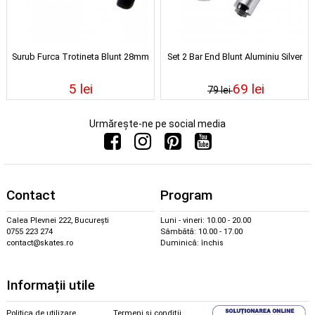
Surub Furca Trotineta Blunt 28mm
Set 2 Bar End Blunt Aluminiu Silver
5 lei
69 lei
79 lei
Urmărește-ne pe social media
Contact
Program
Calea Plevnei 222, București
Luni - vineri: 10.00 - 20.00
0755 223 274
Sâmbătă: 10.00 - 17.00
contact@skates.ro
Duminică: închis
Informații utile
Politica de utilizare
Termeni și condiții