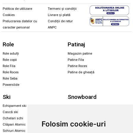
Politica de utilizare
Termeni și condiții
Cookies
Livrare și plată
Prelucrarea datelor cu
Condiții de retur
caracter personal
ANPC
Role
Patinaj
Role adulți
Magazin patine
Role copii
Patine Fila
Role Fila
Patine Roces
Role Roces
Patine de gheață
Role Seba
Powerslide
Ski
Snowboard
Echipament ski
Magazin snowboard
Cască ski
Echipament snowboard
Ochelari schi
Legături Rome SDS
Folosim cookie-uri
Clăpari Atomic
Skate & longboard
Schiuri Atomic