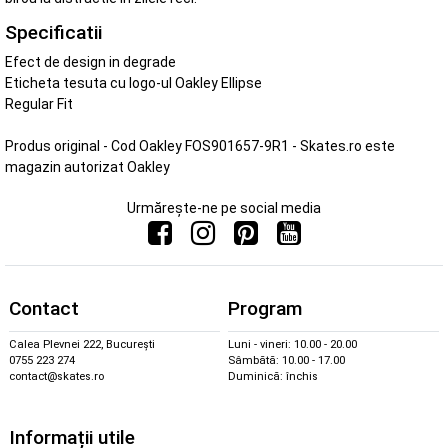
Specificatii
Efect de design in degrade
Eticheta tesuta cu logo-ul Oakley Ellipse
Regular Fit
Produs original - Cod Oakley FOS901657-9R1 - Skates.ro este
magazin autorizat Oakley
Urmărește-ne pe social media
Contact
Program
Calea Plevnei 222, București
Luni - vineri: 10.00 - 20.00
0755 223 274
Sâmbătă: 10.00 - 17.00
contact@skates.ro
Duminică: închis
Informații utile