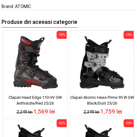
Brand:
ATOMIC
Produse din aceeasi categorie
-30%
-25%
Clapari Head Edge 110 HV GW
Clapari Atomic Hawx Prime 95 W GW
Anthracite/Red 25/26
Black/Dust 25/26
1,569 lei
1,759 lei
2,249 lei
2,349 lei
-25%
-25%