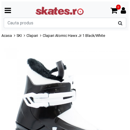
0
C
p
Acasa
SKI
Clapari
Clapari Atomic Hawx Jr 1 Black/White