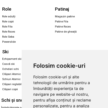
Role
Patinaj
Role adulți
Magazin patine
Role copii
Patine Fila
Role Fila
Patine Roces
Role Roces
Patine de gheață
Role Seba
Powerslide
Ski
Snowboard
Echipament ski
Magazin snowboard
Folosim cookie-uri
Cască ski
Echipament snowboard
Ochelari schi
Legături Rome SDS
Clăpari Atomic
Folosim cookie-uri și alte
Skate & longboard
Schiuri Atomic
tehnologii de urmărire pentru a
Clăpari reglabili
Santa Cruz
îmbunătăți experiența ta de
Clăpari copii
Enuff Skateboards
navigare pe website-ul nostru,
Schi și snowboard
Diverse
pentru afișa conținut și reclame
personalizate, pentru a analiza
Îmbrăcăminte schi și snowboard
Cum aleg rolele