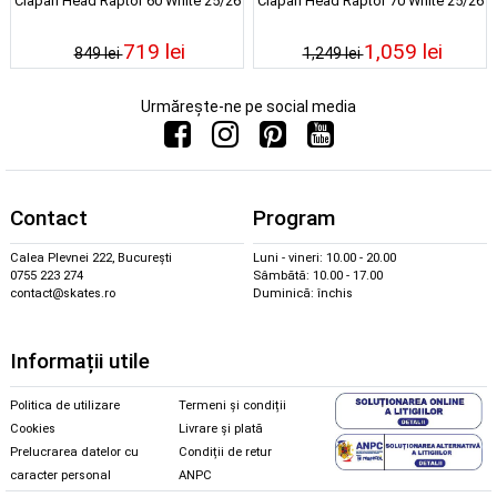
Clapari Head Raptor 60 White 25/26
Clapari Head Raptor 70 White 25/26
719 lei
1,059 lei
849 lei
1,249 lei
Urmărește-ne pe social media
Contact
Program
Calea Plevnei 222, București
Luni - vineri: 10.00 - 20.00
0755 223 274
Sâmbătă: 10.00 - 17.00
contact@skates.ro
Duminică: închis
Informații utile
Politica de utilizare
Termeni și condiții
Cookies
Livrare și plată
Prelucrarea datelor cu
Condiții de retur
caracter personal
ANPC