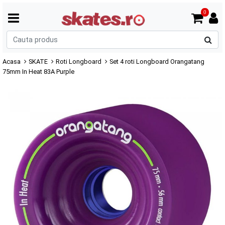
0
C
p
Acasa
SKATE
Roti Longboard
Set 4 roti Longboard Orangatang
75mm In Heat 83A Purple