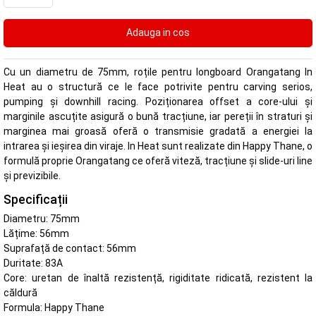
Cu un diametru de 75mm, roțile pentru longboard Orangatang In
Heat au o structură ce le face potrivite pentru carving serios,
pumping și downhill racing. Poziționarea offset a core-ului și
marginile ascuțite asigură o bună tracțiune, iar pereții în straturi și
marginea mai groasă oferă o transmisie gradată a energiei la
intrarea și ieșirea din viraje. In Heat sunt realizate din Happy Thane, o
formulă proprie Orangatang ce oferă viteză, tracțiune și slide-uri line
și previzibile.
Specificații
Diametru: 75mm
Lățime: 56mm
Suprafață de contact: 56mm
Duritate: 83A
Core: uretan de înaltă rezistență, rigiditate ridicată, rezistent la
căldură
Formula: Happy Thane