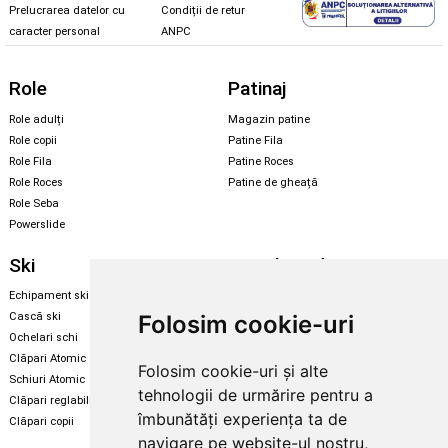
Prelucrarea datelor cu
Condiții de retur
caracter personal
ANPC
Role
Patinaj
Role adulți
Magazin patine
Role copii
Patine Fila
Role Fila
Patine Roces
Role Roces
Patine de gheață
Role Seba
Powerslide
Ski
Snowboard
Echipament ski
Magazin snowboard
Folosim cookie-uri
Cască ski
Echipament snowboard
Ochelari schi
Legături Rome SDS
Clăpari Atomic
Folosim cookie-uri și alte
Skate & longboard
Schiuri Atomic
tehnologii de urmărire pentru a
Clăpari reglabili
Santa Cruz
îmbunătăți experiența ta de
Clăpari copii
Enuff Skateboards
navigare pe website-ul nostru,