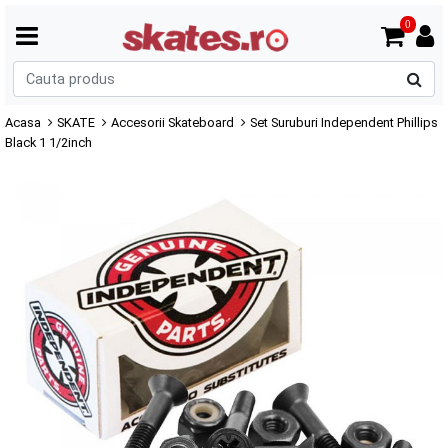
0
C
p
Acasa
SKATE
Accesorii Skateboard
Set Suruburi Independent Phillips
Black 1 1/2inch