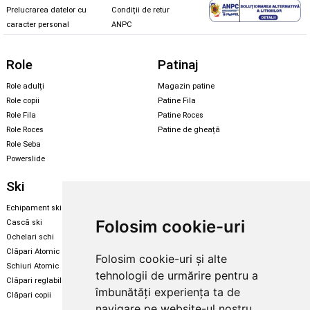
Prelucrarea datelor cu
Condiții de retur
caracter personal
ANPC
Role
Patinaj
Role adulți
Magazin patine
Role copii
Patine Fila
Role Fila
Patine Roces
Role Roces
Patine de gheață
Role Seba
Powerslide
Ski
Snowboard
Echipament ski
Magazin snowboard
Folosim cookie-uri
Cască ski
Echipament snowboard
Ochelari schi
Legături Rome SDS
Clăpari Atomic
Folosim cookie-uri și alte
Skate & longboard
Schiuri Atomic
tehnologii de urmărire pentru a
Clăpari reglabili
Santa Cruz
îmbunătăți experiența ta de
Clăpari copii
Enuff Skateboards
navigare pe website-ul nostru,