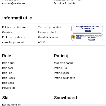
contact@skates.ro
Duminică: închis
Informații utile
Politica de utilizare
Termeni și condiții
Cookies
Livrare și plată
Prelucrarea datelor cu
Condiții de retur
caracter personal
ANPC
Role
Patinaj
Role adulți
Magazin patine
Role copii
Patine Fila
Role Fila
Patine Roces
Role Roces
Patine de gheață
Role Seba
Powerslide
Ski
Snowboard
Echipament ski
Magazin snowboard