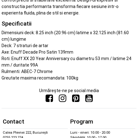
control precis si stabilitate excelenta. Design-ul expresiv si
constructia performanta transforma fiecare sesiune intr-o
experienta fluida, plina de stil si energie.
Specificatii
Dimensiuni deck: 8.25 inch (20.96 cm) latime x 32.125 inch (81.60
cm) lungime
Deck: 7 straturi de artar
Axe: Enuff Decade Pro Satin 139mm
Roti: Enuff XX 20 Year Anniversary cu diametru 53 mm / latime 24
mm / duritate 99A
Rulmenti: ABEC-7 Chrome
Greutate maxima recomandata: 100kg
Urmărește-ne pe social media
Contact
Program
Calea Plevnei 222, București
Luni - vineri: 10.00 - 20.00
0755 223 274
Sâmbătă: 10.00 - 17.00