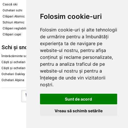
Cască ski
Echipament snowboard
Ochelari schi
Legături Rome SDS
Folosim cookie-uri
Clăpari Atomic
Skate & longboard
Schiuri Atomic
Clăpari reglabili
Folosim cookie-uri și alte tehnologii
Santa Cruz
Clăpari copii
de urmărire pentru a îmbunătăți
Enuff Skateboards
experiența ta de navigare pe
Schi și snowboard
Diverse
website-ul nostru, pentru afișa
conținut și reclame personalizate,
Îmbrăcăminte schi și snowboard
Cum aleg rolele
Căști și ochelari de iarnă
Cum aleg ochelarii
pentru a analiza traficul de pe
Căști și ochelari Alpina
Ochelari de soare Oakley
website-ul nostru și pentru a
Ochelari Oakley
Ochelari de soare Alpina
înțelege de unde vin vizitatorii
Ochelari Alpina
Intretinere manusi
noștri.
Sunt de acord
Vreau să schimb setările
Copyright © 2026 Skates.ro | SC Zmart Skating SRL