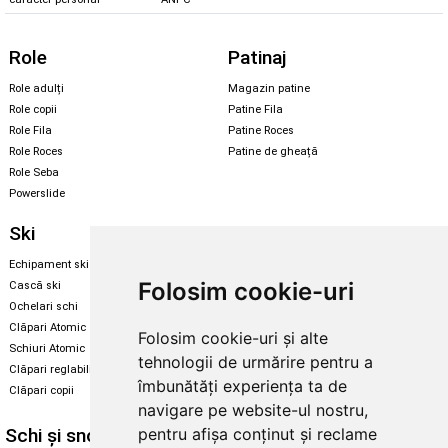
Role
Patinaj
Role adulți
Magazin patine
Role copii
Patine Fila
Role Fila
Patine Roces
Role Roces
Patine de gheață
Role Seba
Powerslide
Ski
Snowboard
Echipament ski
Magazin snowboard
Folosim cookie-uri
Cască ski
Echipament snowboard
Ochelari schi
Legături Rome SDS
Clăpari Atomic
Folosim cookie-uri și alte
Skate & longboard
Schiuri Atomic
tehnologii de urmărire pentru a
Clăpari reglabili
Santa Cruz
îmbunătăți experiența ta de
Clăpari copii
Enuff Skateboards
navigare pe website-ul nostru,
Schi și snowboard
Diverse
pentru afișa conținut și reclame