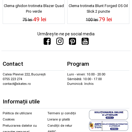
Clema ghidon trotineta Blazer Quad
Clema trotineta Blunt Forged OS Oil
Pro verde
Slick 2 puncte
49 lei
79 lei
75 lei
100 lei
Urmărește-ne pe social media
Contact
Program
Calea Plevnei 222, București
Luni - vineri: 10.00 - 20.00
0755 223 274
Sâmbătă: 10.00 - 17.00
contact@skates.ro
Duminică: închis
Informații utile
Politica de utilizare
Termeni și condiții
Cookies
Livrare și plată
Prelucrarea datelor cu
Condiții de retur
caracter personal
ANPC