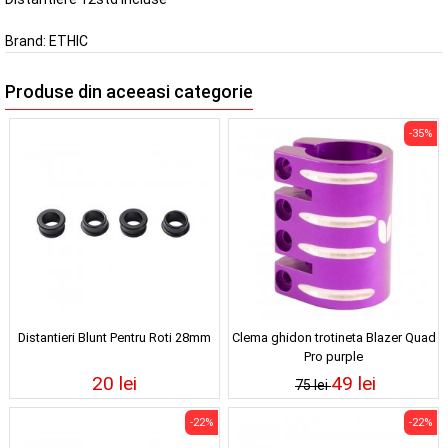
Brand:
ETHIC
Produse din aceeasi categorie
-35%
Distantieri Blunt Pentru Roti 28mm
Clema ghidon trotineta Blazer Quad
Pro purple
20 lei
49 lei
75 lei
-22%
-22%