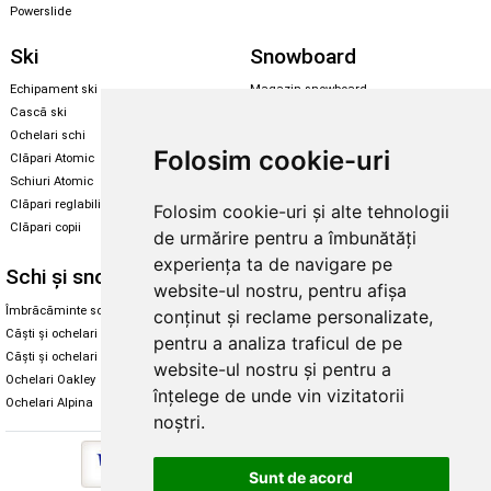
Powerslide
Ski
Snowboard
Echipament ski
Magazin snowboard
Cască ski
Echipament snowboard
Ochelari schi
Legături Rome SDS
Folosim cookie-uri
Clăpari Atomic
Skate & longboard
Schiuri Atomic
Clăpari reglabili
Folosim cookie-uri și alte tehnologii
Santa Cruz
Clăpari copii
de urmărire pentru a îmbunătăți
Enuff Skateboards
experiența ta de navigare pe
Schi și snowboard
Diverse
website-ul nostru, pentru afișa
Îmbrăcăminte schi și snowboard
Cum aleg rolele
conținut și reclame personalizate,
Căști și ochelari de iarnă
Cum aleg ochelarii
pentru a analiza traficul de pe
Căști și ochelari Alpina
Ochelari de soare Oakley
website-ul nostru și pentru a
Ochelari Oakley
Ochelari de soare Alpina
înțelege de unde vin vizitatorii
Ochelari Alpina
Intretinere manusi
noștri.
Sunt de acord