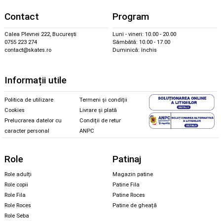
Contact
Program
Calea Plevnei 222, București
Luni - vineri: 10.00 - 20.00
0755 223 274
Sâmbătă: 10.00 - 17.00
contact@skates.ro
Duminică: închis
Informații utile
Politica de utilizare
Termeni și condiții
Cookies
Livrare și plată
Prelucrarea datelor cu
Condiții de retur
caracter personal
ANPC
Role
Patinaj
Role adulți
Magazin patine
Role copii
Patine Fila
Role Fila
Patine Roces
Role Roces
Patine de gheață
Role Seba