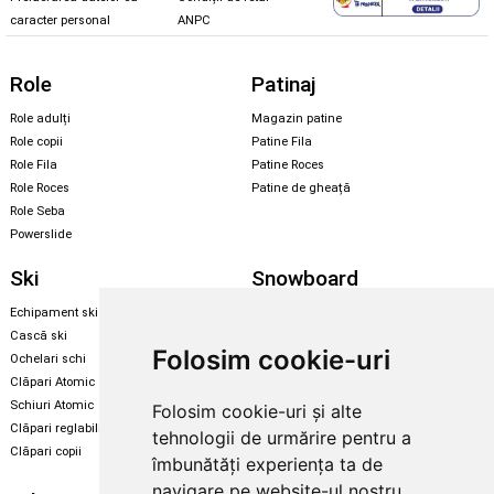
caracter personal
ANPC
Role
Patinaj
Role adulți
Magazin patine
Role copii
Patine Fila
Role Fila
Patine Roces
Role Roces
Patine de gheață
Role Seba
Powerslide
Ski
Snowboard
Echipament ski
Magazin snowboard
Cască ski
Echipament snowboard
Folosim cookie-uri
Ochelari schi
Legături Rome SDS
Clăpari Atomic
Skate & longboard
Schiuri Atomic
Folosim cookie-uri și alte
Clăpari reglabili
tehnologii de urmărire pentru a
Santa Cruz
Clăpari copii
îmbunătăți experiența ta de
Enuff Skateboards
navigare pe website-ul nostru,