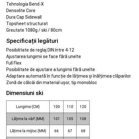
Tehnologia Bend-X
Densolite Core
Dura Cap Sidewall
Topsheet structurat
Greutate 1080g / ski / 80cm
Specificații legături
Posibilitate de reglaj DIN între 4-12
Ajustarea lungimii se face fără unelte
Full Flex
Posibilitate de ajustare a lungimii fără unelte
Adaptare automată în funcție de lățimea și înălțimea clăparilor
Zonă de călcâi din material ușor, tip monobloc
Dimensiuni ski
Lungime (CM)
100
110
120
Lățime la vârf (MM)
101
105
108
Lățime la mijloc (MM)
66
67
68