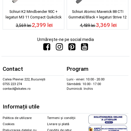
Schiuri K2 Mindbender 90C +
Schiuri Atomic Maverick 88 CTI
legaturi M3 11 Compact Quikclick
Gunmetal/Black + legaturi Strive 12
25/26
L90 25/26
2,399 lei
3,369 lei
3,569 lei
4,489 lei
Urmărește-ne pe social media
Contact
Program
Calea Plevnei 222, București
Luni - vineri: 10.00 - 20.00
0755 223 274
Sâmbătă: 10.00 - 17.00
contact@skates.ro
Duminică: închis
Informații utile
Politica de utilizare
Termeni și condiții
Cookies
Livrare și plată
Prelucrarea datelor cu
Condiții de retur