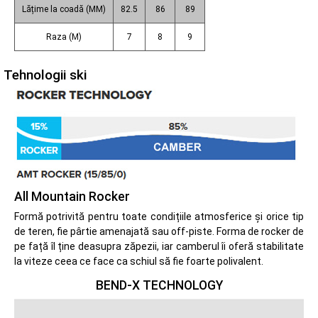
Lățime la coadă (MM)
82.5
86
89
Raza (M)
7
8
9
Tehnologii ski
All Mountain Rocker
Formă potrivită pentru toate condițiile atmosferice și orice tip
de teren, fie pârtie amenajată sau off-piste. Forma de rocker de
pe față îl ține deasupra zăpezii, iar camberul îi oferă stabilitate
la viteze ceea ce face ca schiul să fie foarte polivalent.
BEND-X TECHNOLOGY