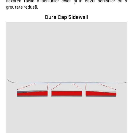
flexarea facilă a schiurilor chiar și în cazul schiorilor cu o
greutate redusă.
Dura Cap Sidewall