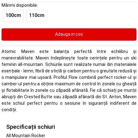
Mărimi disponibile:
100cm
110cm
Atomic Maven este balanța perfectă între echilibru și
manevrabilitate. Maven îndeplinește toate cerințele pentru un ski
feminin all-mountain. Schiurile sunt realizate numai din materialele
esențiale - lemn, fibră de sticlă și carbon pentru o greutate redusă și
o manipulare mai ușoară. Profilul Flow combină perfect rocker-ul și
camber-ul pentru a obține maximum de control în zonele cu gheață
și flotabilitate în zonele cu zăpadă afânată. Fie că schiați pe munții
abrupți din Crested Butte sau zăpadă afânată din St. Anton, Maven
este schiul perfect pentru o sesiune în siguranță indiferent de
condiții.
Specificații schiuri
All Mountain Rocker