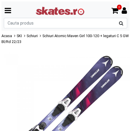
0
C
p
Acasa
SKI
Schiuri
Schiuri Atomic Maven Girl 100-120 + legaturi C 5 GW
Bl/Rd 22/23