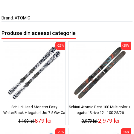
Brand:
ATOMIC
Produse din aceeasi categorie
-25%
-25%
Schiuri Head Monster Easy
Schiuri Atomic Bent 100 Multicolor +
White/Black + legaturi Jrs 7.5 Gw Ca
legaturi Strive 12 L100 25/26
25/26
879 lei
2,979 lei
1,169 lei
3,979 lei
-20%
-25%