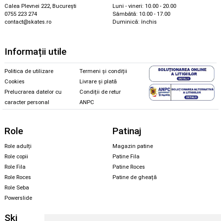
Calea Plevnei 222, București
Luni - vineri: 10.00 - 20.00
0755 223 274
Sâmbătă: 10.00 - 17.00
contact@skates.ro
Duminică: închis
Informații utile
Politica de utilizare
Termeni și condiții
Cookies
Livrare și plată
Prelucrarea datelor cu
Condiții de retur
caracter personal
ANPC
Role
Patinaj
Role adulți
Magazin patine
Role copii
Patine Fila
Role Fila
Patine Roces
Role Roces
Patine de gheață
Role Seba
Powerslide
Ski
Snowboard