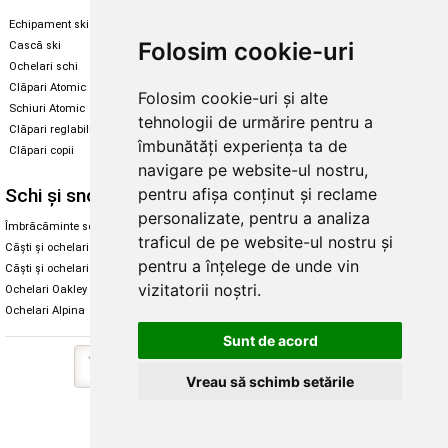
Echipament ski
Magazin snowboard
Folosim cookie-uri
Cască ski
Echipament snowboard
Ochelari schi
Legături Rome SDS
Clăpari Atomic
Folosim cookie-uri și alte
Skate & longboard
Schiuri Atomic
tehnologii de urmărire pentru a
Clăpari reglabili
Santa Cruz
îmbunătăți experiența ta de
Clăpari copii
Enuff Skateboards
navigare pe website-ul nostru,
Schi și snowboard
Diverse
pentru afișa conținut și reclame
personalizate, pentru a analiza
Îmbrăcăminte schi și snowboard
Cum aleg rolele
traficul de pe website-ul nostru și
Căști și ochelari de iarnă
Cum aleg ochelarii
pentru a înțelege de unde vin
Căști și ochelari Alpina
Ochelari de soare Oakley
vizitatorii noștri.
Ochelari Oakley
Ochelari de soare Alpina
Ochelari Alpina
Intretinere manusi
Sunt de acord
Vreau să schimb setările
Copyright © 2026 Skates.ro | SC Zmart Skating SRL